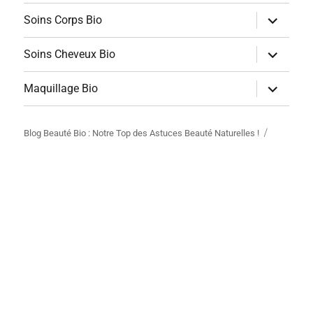
sous-
menu
ouvrir
Soins Corps Bio
le
sous-
menu
ouvrir
Soins Cheveux Bio
le
sous-
menu
ouvrir
Maquillage Bio
le
sous-
menu
Blog Beauté Bio : Notre Top des Astuces Beauté Naturelles !