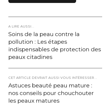
Navigation
A LIRE AUSSI...
Soins de la peau contre la
Previous
de
pollution : Les étapes
post:
l’article
indispensables de protection des
peaux citadines
CET ARTICLE DEVRAIT AUSSI VOUS INTÉRESSER...
Astuces beauté peau mature :
Next
nos conseils pour chouchouter
post:
les peaux matures