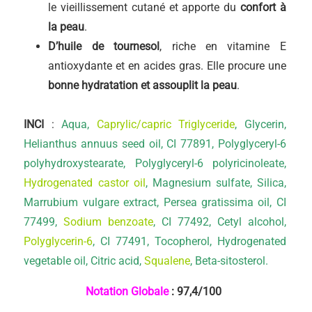
le vieillissement cutané et apporte du
confort à
la peau
.
D’huile de tournesol
, riche en vitamine E
antioxydante et en acides gras. Elle procure une
bonne hydratation et assouplit la peau
.
INCI
:
Aqua,
Caprylic/capric Triglyceride
, Glycerin,
Helianthus annuus seed oil, CI 77891, Polyglyceryl-6
polyhydroxystearate, Polyglyceryl-6 polyricinoleate,
Hydrogenated castor oil
, Magnesium sulfate, Silica,
Marrubium vulgare extract, Persea gratissima oil, CI
77499,
Sodium benzoate
, CI 77492, Cetyl alcohol,
Polyglycerin-6
, CI 77491, Tocopherol, Hydrogenated
vegetable oil, Citric acid,
Squalene
, Beta-sitosterol.
Notation Globale
: 97,4
/100