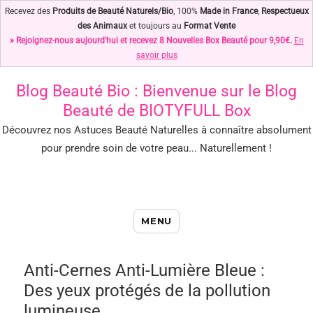
Recevez des
Produits de Beauté Naturels/Bio
, 100%
Made in France
,
Respectueux
des Animaux
et toujours au
Format Vente
» Rejoignez-nous aujourd'hui et recevez 8 Nouvelles Box Beauté pour 9,90€
.
En
savoir plus
Blog Beauté Bio
: Bienvenue sur le Blog
Beauté de BIOTYFULL Box
Découvrez nos Astuces Beauté Naturelles à connaître absolument
pour prendre soin de votre peau... Naturellement !
Blog Beauté Bio : Notre Top des
MENU
Astuces Beauté Naturelles !
Anti-Cernes Anti-Lumière Bleue :
Des yeux protégés de la pollution
lumineuse