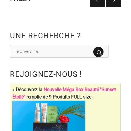
Navigation
PAG
E
des
SUIV
ANT
articles
E
UNE RECHERCHE ?
Recherche
pour
RECHERCHE
:
REJOIGNEZ-NOUS !
» Découvrez la
Nouvelle Méga Box Beauté "Sunset
Étoilé"
remplie de 9 Produits FULL-size :