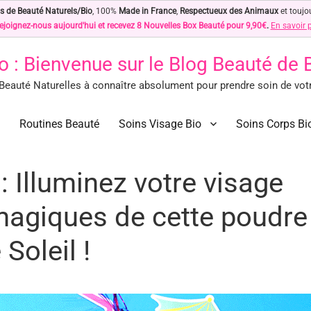
s de Beauté Naturels/Bio
, 100%
Made in France
,
Respectueux des Animaux
et toujo
ejoignez-nous aujourd'hui et recevez 8 Nouvelles Box Beauté pour 9,90€
.
En savoir 
o
: Bienvenue sur le Blog Beauté de
eauté Naturelles à connaître absolument pour prendre soin de votre
des Astuces Beauté Naturelles !
ls à connaître absolument pour prendre soin de votre peau… Naturellement !
Routines Beauté
Soins Visage Bio
Soins Corps Bi
: Illuminez votre visage
magiques de cette poudre
Soleil !