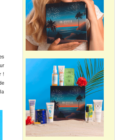
es
ur
 !
de
la