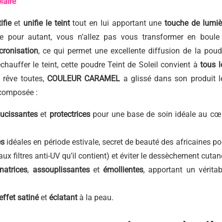
laire
ifie
et
unifie le teint
tout en lui apportant une
touche de lumiè
de pour autant, vous n’allez pas vous transformer en boule
cronisation
, ce qui permet une excellente diffusion de la poud
chauffer le teint, cette poudre Teint de Soleil convient à
tous l
 rêve toutes,
COULEUR CARAMEL
a glissé dans son produit l
 composée :
ucissantes
et
protectrices
pour une base de soin idéale au cœ
es
idéales en période estivale, secret de beauté des africaines po
ux filtres anti-UV qu’il contient) et éviter le dessèchement cutan
inatrices
,
assouplissantes
et
émollientes
, apportant un véritab
effet satiné
et
éclatant
à la peau.