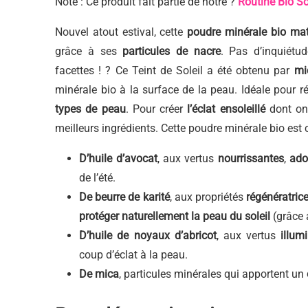
Note : Ce produit fait partie de notre ?
Routine Bio So
Nouvel atout estival, cette
poudre minérale bio
mat
grâce à ses
particules de nacre
. Pas d’inquiétu
facettes ! ? Ce Teint de Soleil a été obtenu par
mi
minérale bio à la surface de la peau. Idéale pour ré
types de peau
. Pour créer
l’éclat ensoleillé
dont on
meilleurs ingrédients. Cette poudre minérale bio est
D’huile d’avocat
, aux vertus
nourrissantes
,
ado
de l’été.
De beurre de karité
, aux propriétés
régénératric
protéger naturellement la peau du soleil
(grâce a
D’huile de noyaux d’abricot
, aux vertus
illum
coup d’éclat à la peau.
De mica
, particules minérales qui apportent un