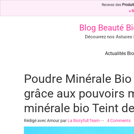
Recevez des
Produit
» R
Blog Beauté Bi
Découvrez nos Astuces B
Blog Beauté Bio : Notre Top 
Blog Beauté Bio : Découvrez nos Secrets de Beauté Bio & Nature
Actualités Bio
Poudre Minérale Bio 
grâce aux pouvoirs 
minérale bio Teint de 
Rédigé avec Amour par
La Biotyfull Team
-
-
4 Comments