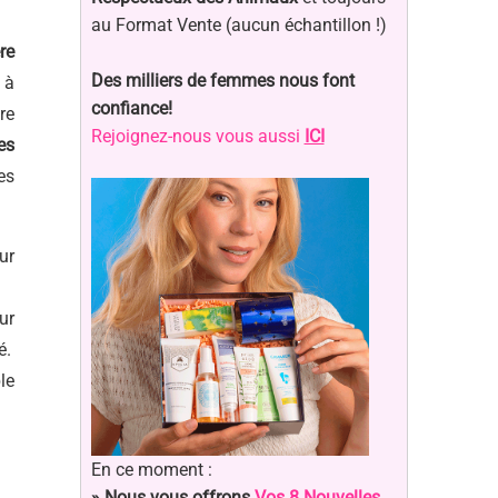
au Format Vente (aucun échantillon !)
re
Des milliers de femmes nous font
 à
confiance!
re
Rejoignez-nous vous aussi
ICI
es
es
ur
ur
é.
le
En ce moment :
» Nous vous offrons
Vos 8 Nouvelles