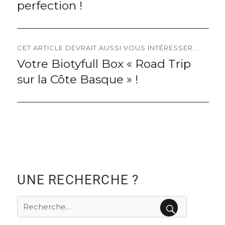
l’article
perfection !
CET ARTICLE DEVRAIT AUSSI VOUS INTÉRESSER...
Votre Biotyfull Box « Road Trip
Next
sur la Côte Basque » !
post:
UNE RECHERCHE ?
Recherche
pour
RECHERCHE