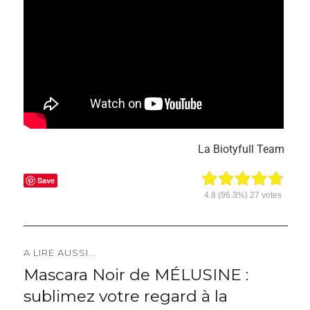
La Biotyfull Team
Save
4.8
(96.3%)
27
votes
Navigation
A LIRE AUSSI...
Mascara Noir de MÉLUSINE :
Previous
de
sublimez votre regard à la
post: