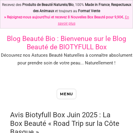
Recevez des
Produits de Beauté Naturels/Bio
, 100%
Made in France
,
Respectueux
des Animaux
et toujours au
Format Vente
» Rejoignez-nous aujourd'hui et recevez 8 Nouvelles Box Beauté pour 9,90€
.
En
savoir plus
Blog Beauté Bio
: Bienvenue sur le Blog
Beauté de BIOTYFULL Box
Découvrez nos Astuces Beauté Naturelles à connaître absolument
pour prendre soin de votre peau... Naturellement !
Blog Beauté Bio : Notre Top des
MENU
Astuces Beauté Naturelles !
Avis Biotyfull Box Juin 2025 : La
Box Beauté « Road Trip sur la Côte
Basque »