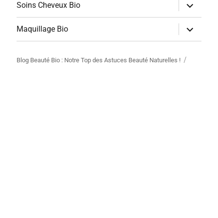
menu
ouvrir
Soins Cheveux Bio
le
sous-
menu
ouvrir
Maquillage Bio
le
sous-
menu
Blog Beauté Bio : Notre Top des Astuces Beauté Naturelles !