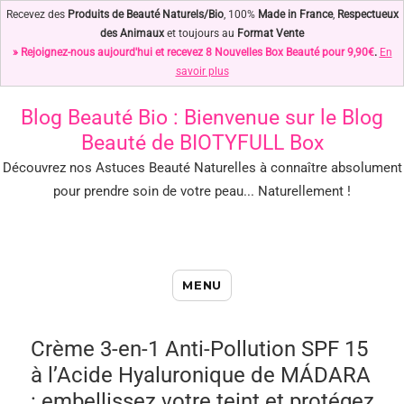
Recevez des
Produits de Beauté Naturels/Bio
, 100%
Made in France
,
Respectueux
des Animaux
et toujours au
Format Vente
» Rejoignez-nous aujourd'hui et recevez 8 Nouvelles Box Beauté pour 9,90€
.
En
savoir plus
Blog Beauté Bio
: Bienvenue sur le Blog
Beauté de BIOTYFULL Box
Découvrez nos Astuces Beauté Naturelles à connaître absolument
pour prendre soin de votre peau... Naturellement !
Blog Beauté Bio : Notre Top des
MENU
Astuces Beauté Naturelles !
Crème 3-en-1 Anti-Pollution SPF 15
à l’Acide Hyaluronique de MÁDARA
: embellissez votre teint et protégez