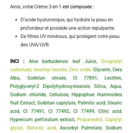
Ainsi, votr
e
Crème 3-en-1
est composée :
D’acide hyaluronique, qui hydrate la peau en
profondeur et possède une action repulpante.
De filtres UV minéraux, qui protègent votre peau
des UVA/UVB.
INCI :
Aloe barbadensis leaf Juice,
Dicaprylyl
carbonate, Isoamyl laurate, Zinc
oxide,
Glycerin, Cera
Alba, Sorbitan olivate, CI 77891, Lecithin,
Polyglyceryl-2 Dipolyhydroxystearate, Silica, Aqua,
Sodium chloride, Cellulose, Hippophae rhamnoides
fruit Extract, Sorbitan caprylate, Palmitic acid, Stearic
acid, CI 77491, CI 77492, CI 77499, Citric acid,
Hypericum perforatum extract,
Propanediol, Caprylyl
glycol, Benzoic acid,
Ascorbyl Palmitate, Sodium