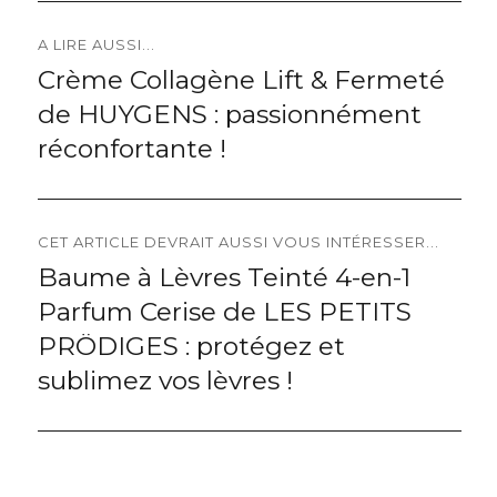
Navigation
A LIRE AUSSI...
Crème Collagène Lift & Fermeté
Previous
de
de HUYGENS : passionnément
post:
l’article
réconfortante !
CET ARTICLE DEVRAIT AUSSI VOUS INTÉRESSER...
Baume à Lèvres Teinté 4-en-1
Next
Parfum Cerise de LES PETITS
post:
PRÖDIGES : protégez et
sublimez vos lèvres !