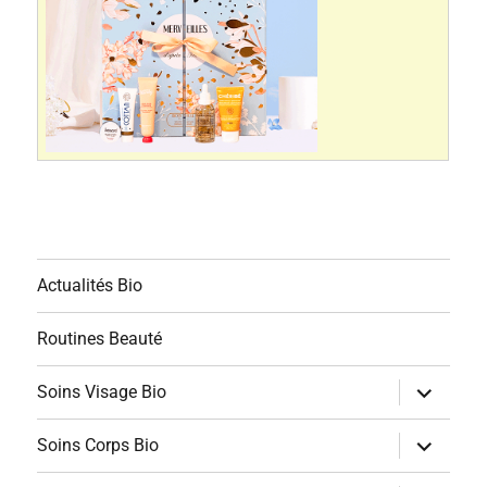
Actualités Bio
Routines Beauté
ouvrir
Soins Visage Bio
le
sous-
menu
ouvrir
Soins Corps Bio
le
sous-