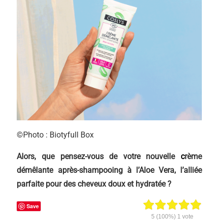
©Photo : Biotyfull Box
Alors, que pensez-vous de votre nouvelle
c
rème
démêlante après-shampooing à l’Aloe Vera
, l’alliée
parfaite
pour des cheveux doux
et hydratée
?
Save
5
(100%)
1
vote