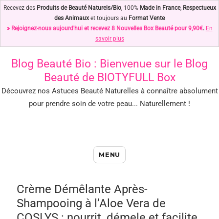
Recevez des
Produits de Beauté Naturels/Bio
, 100%
Made in France
,
Respectueux
des Animaux
et toujours au
Format Vente
» Rejoignez-nous aujourd'hui et recevez 8 Nouvelles Box Beauté pour 9,90€
.
En
savoir plus
Blog Beauté Bio
: Bienvenue sur le Blog
Beauté de BIOTYFULL Box
Découvrez nos Astuces Beauté Naturelles à connaître absolument
pour prendre soin de votre peau... Naturellement !
Blog Beauté Bio : Notre Top des
MENU
Astuces Beauté Naturelles !
Crème Démêlante Après-
Shampooing à l’Aloe Vera de
COSLYS : nourrit, démele et facilite