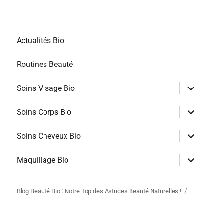
Actualités Bio
Routines Beauté
ouvrir
Soins Visage Bio
le
sous-
menu
ouvrir
Soins Corps Bio
le
sous-
menu
ouvrir
Soins Cheveux Bio
le
sous-
menu
ouvrir
Maquillage Bio
le
sous-
menu
Blog Beauté Bio : Notre Top des Astuces Beauté Naturelles !