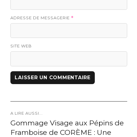
ADRESSE DE MESSAGERIE
*
SITE WEB
Navigation
A LIRE AUSSI...
Gommage Visage aux Pépins de
Previous
de
Framboise de CORÈME : Une
post: