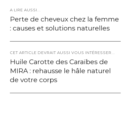
Navigation
A LIRE AUSSI...
Perte de cheveux chez la femme
Previous
de
: causes et solutions naturelles
post:
l’article
CET ARTICLE DEVRAIT AUSSI VOUS INTÉRESSER...
Huile Carotte des Caraïbes de
Next
MIRA : rehausse le hâle naturel
post:
de votre corps