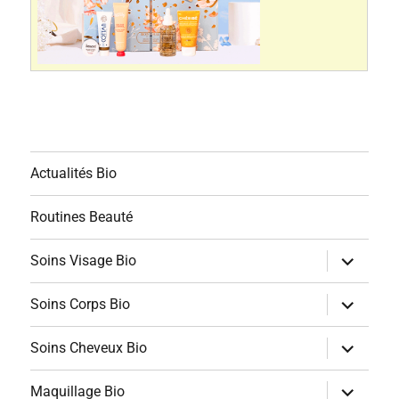
Actualités Bio
Routines Beauté
ouvrir
Soins Visage Bio
le
sous-
menu
ouvrir
Soins Corps Bio
le
sous-
menu
ouvrir
Soins Cheveux Bio
le
sous-
menu
ouvrir
Maquillage Bio