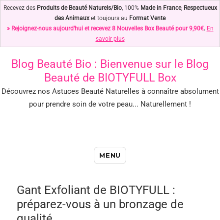
Recevez des
Produits de Beauté Naturels/Bio
, 100%
Made in France
,
Respectueux
des Animaux
et toujours au
Format Vente
» Rejoignez-nous aujourd'hui et recevez 8 Nouvelles Box Beauté pour 9,90€
.
En
savoir plus
Blog Beauté Bio
: Bienvenue sur le Blog
Beauté de BIOTYFULL Box
Découvrez nos Astuces Beauté Naturelles à connaître absolument
pour prendre soin de votre peau... Naturellement !
Blog Beauté Bio : Notre Top des
MENU
Astuces Beauté Naturelles !
Gant Exfoliant de BIOTYFULL :
préparez-vous à un bronzage de
qualité