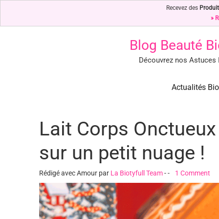
Recevez des
Produit
» R
Blog Beauté Bi
Découvrez nos Astuces B
Blog Beauté Bio : Notre Top 
Blog Beauté Bio : Découvrez nos Secrets de Beauté Bio & Nature
Actualités Bio
Lait Corps Onctueu
sur un petit nuage !
Rédigé avec Amour par
La Biotyfull Team
-
-
1 Comment