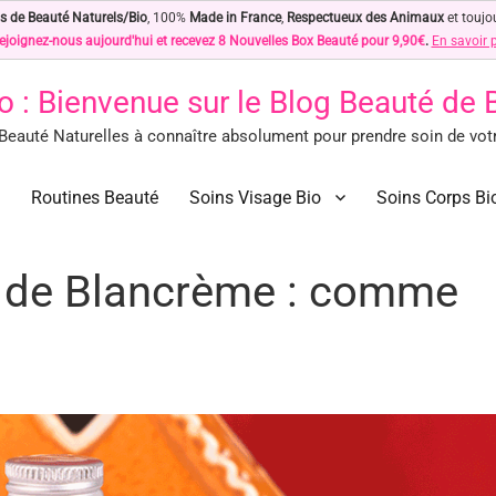
s de Beauté Naturels/Bio
, 100%
Made in France
,
Respectueux des Animaux
et toujo
ejoignez-nous aujourd'hui et recevez 8 Nouvelles Box Beauté pour 9,90€
.
En savoir 
o
: Bienvenue sur le Blog Beauté de
eauté Naturelles à connaître absolument pour prendre soin de votre
des Astuces Beauté Naturelles !
ls à connaître absolument pour prendre soin de votre peau… Naturellement !
Routines Beauté
Soins Visage Bio
Soins Corps Bi
x de Blancrème : comme