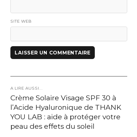
SITE WEB
Navigation
A LIRE AUSSI...
Crème Solaire Visage SPF 30 à
Previous
de
l’Acide Hyaluronique de THANK
post:
l’article
YOU LAB : aide à protéger votre
peau des effets du soleil