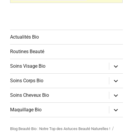
Actualités Bio
Routines Beauté
ouvrir
Soins Visage Bio
le
sous-
menu
ouvrir
Soins Corps Bio
le
sous-
menu
ouvrir
Soins Cheveux Bio
le
sous-
menu
ouvrir
Maquillage Bio
le
sous-
menu
Blog Beauté Bio : Notre Top des Astuces Beauté Naturelles !