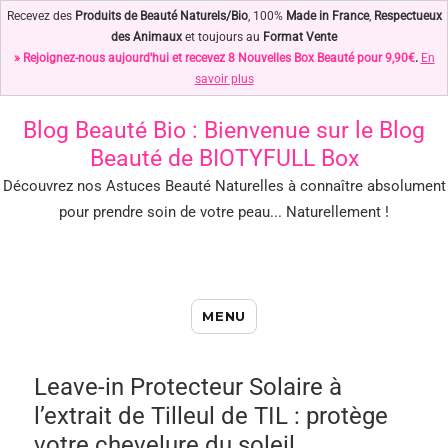
Recevez des
Produits de Beauté Naturels/Bio
, 100%
Made in France
,
Respectueux
des Animaux
et toujours au
Format Vente
» Rejoignez-nous aujourd'hui et recevez 8 Nouvelles Box Beauté pour 9,90€
.
En
savoir plus
Blog Beauté Bio
: Bienvenue sur le Blog
Beauté de BIOTYFULL Box
Découvrez nos Astuces Beauté Naturelles à connaître absolument
pour prendre soin de votre peau... Naturellement !
Blog Beauté Bio : Notre Top des
MENU
Astuces Beauté Naturelles !
Leave-in Protecteur Solaire à
l’extrait de Tilleul de TIL : protège
votre chevelure du soleil