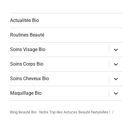
Actualités Bio
Routines Beauté
ouvrir
Soins Visage Bio
le
sous-
menu
ouvrir
Soins Corps Bio
le
sous-
menu
ouvrir
Soins Cheveux Bio
le
sous-
menu
ouvrir
Maquillage Bio
le
sous-
menu
Blog Beauté Bio : Notre Top des Astuces Beauté Naturelles !