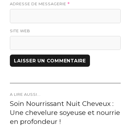
ADRESSE DE MESSAGERIE
*
SITE WEB
Navigation
A LIRE AUSSI...
Soin Nourrissant Nuit Cheveux :
Previous
de
Une chevelure soyeuse et nourrie
post:
l’article
en profondeur !