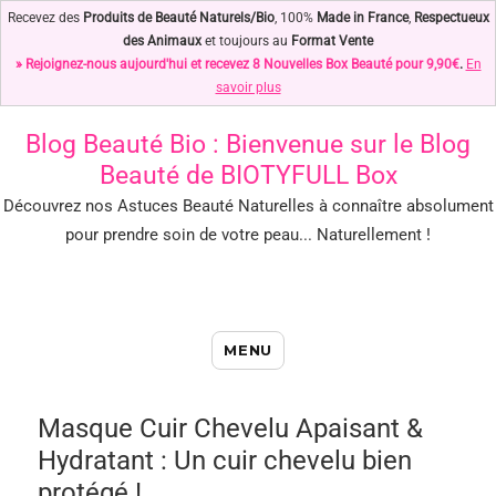
Recevez des
Produits de Beauté Naturels/Bio
, 100%
Made in France
,
Respectueux
des Animaux
et toujours au
Format Vente
» Rejoignez-nous aujourd'hui et recevez 8 Nouvelles Box Beauté pour 9,90€
.
En
savoir plus
Blog Beauté Bio
: Bienvenue sur le Blog
Beauté de BIOTYFULL Box
Découvrez nos Astuces Beauté Naturelles à connaître absolument
pour prendre soin de votre peau... Naturellement !
Blog Beauté Bio : Notre Top des
MENU
Astuces Beauté Naturelles !
Masque Cuir Chevelu Apaisant &
Hydratant : Un cuir chevelu bien
protégé !