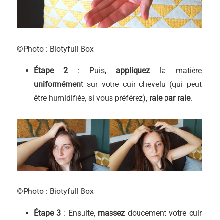
©Photo : Biotyfull Box
É
tape 2
: Puis,
appliquez
la matière
uniformément
sur votre cuir chevelu (qui peut
être humidifiée, si vous préférez),
raie par raie
.
©Photo : Biotyfull Box
É
tape 3
: Ensuite,
massez
doucement votre cuir