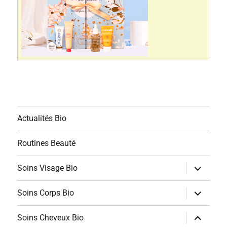
Actualités Bio
Routines Beauté
ouvrir
Soins Visage Bio
le
sous-
menu
ouvrir
Soins Corps Bio
le
sous-
menu
ouvrir
Soins Cheveux Bio
le