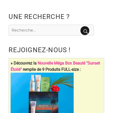
des
PRÉC
SUIV
ÉDE
ANT
articles
NTE
E
UNE RECHERCHE ?
Recherche
pour
RECHERCHE
:
REJOIGNEZ-NOUS !
» Découvrez la
Nouvelle Méga Box Beauté "Sunset
Étoilé"
remplie de 9 Produits FULL-size :