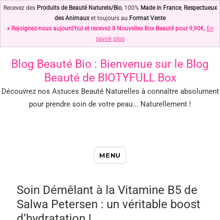
Recevez des
Produits de Beauté Naturels/Bio
, 100%
Made in France
,
Respectueux
des Animaux
et toujours au
Format Vente
» Rejoignez-nous aujourd'hui et recevez 8 Nouvelles Box Beauté pour 9,90€
.
En
savoir plus
Blog Beauté Bio
: Bienvenue sur le Blog
Beauté de BIOTYFULL Box
Découvrez nos Astuces Beauté Naturelles à connaître absolument
pour prendre soin de votre peau... Naturellement !
Blog Beauté Bio : Notre Top des
MENU
Astuces Beauté Naturelles !
Soin Démêlant à la Vitamine B5 de
Salwa Petersen : un véritable boost
d’hydratation !