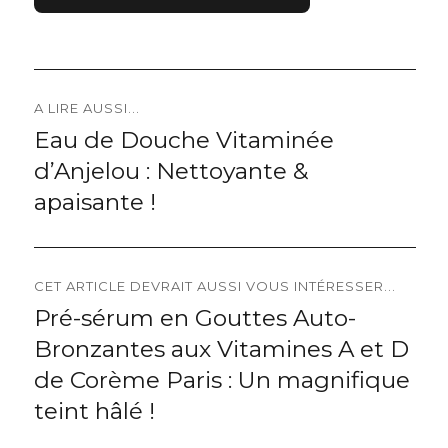
Navigation
A LIRE AUSSI...
Eau de Douche Vitaminée
Previous
de
d’Anjelou : Nettoyante &
post:
l’article
apaisante !
CET ARTICLE DEVRAIT AUSSI VOUS INTÉRESSER...
Pré-sérum en Gouttes Auto-
Next
Bronzantes aux Vitamines A et D
post:
de Corème Paris : Un magnifique
teint hâlé !