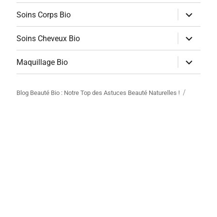
sous-
menu
ouvrir
Soins Corps Bio
le
sous-
menu
ouvrir
Soins Cheveux Bio
le
sous-
menu
ouvrir
Maquillage Bio
le
sous-
menu
Blog Beauté Bio : Notre Top des Astuces Beauté Naturelles !