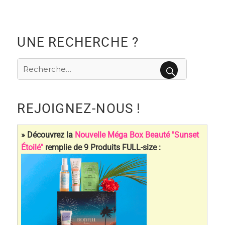
E
E
des
PRÉC
SUIV
ÉDE
ANT
articles
NTE
E
UNE RECHERCHE ?
Recherche
pour
RECHERCHE
:
REJOIGNEZ-NOUS !
» Découvrez la
Nouvelle Méga Box Beauté "Sunset
Étoilé"
remplie de 9 Produits FULL-size :