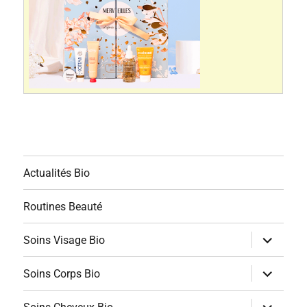
Actualités Bio
Routines Beauté
ouvrir
Soins Visage Bio
le
sous-
menu
ouvrir
Soins Corps Bio
le
sous-
menu
ouvrir