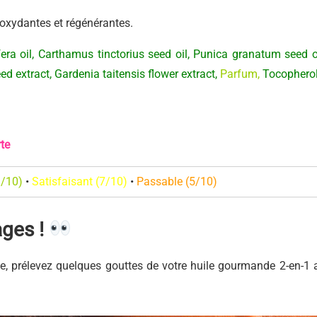
ioxydantes et régénérantes.
ra oil, Carthamus tinctorius seed oil, Punica granatum seed oi
d extract, Gardenia taitensis flower extract,
Parfum
,
Tocopherol
rte
9/10)
•
Satisfaisant (7/10)
•
Passable (5/10)
ages !
vale, prélevez quelques gouttes de votre huile gourmande 2-en-1 