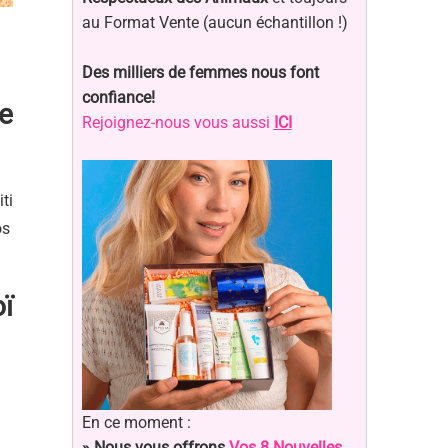
au Format Vente (aucun échantillon !)
Des milliers de femmes nous font
confiance!
le
Rejoignez-nous vous aussi
ICI
ti
os
ï
En ce moment :
» Nous vous offrons
Vos 8 Nouvelles