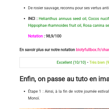
De
rosier sauvage
, reconnu pour ses vertus ant
INCI
:
Helianthus annuus seed oil, Cocos nucife
Hippophae rhamnoides fruit oil, Rosa canina see
Notation
:
98,9/100
En savoir plus sur notre notation
biotyfullbox.fr/cha
Excellent (10/10)
•
Très bien (
Enfin, on passe au tuto en im
Étape 1 : Ainsi, à la fin de votre journée esti
Monoï.