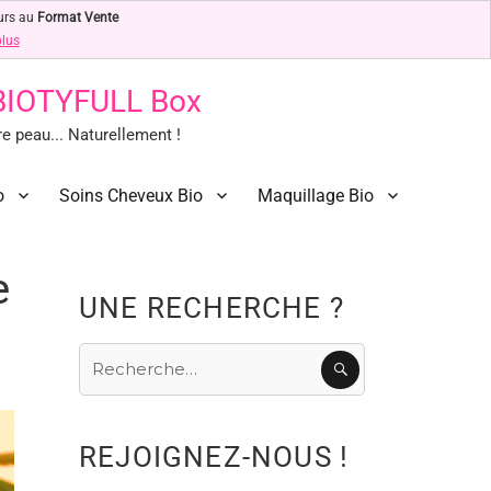
urs au
Format Vente
plus
 BIOTYFULL Box
 peau... Naturellement !
o
Soins Cheveux Bio
Maquillage Bio
e
UNE RECHERCHE ?
Recherche
RECHERCHE
pour
:
REJOIGNEZ-NOUS !