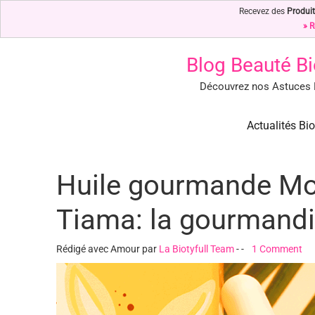
Recevez des
Produit
» R
Blog Beauté Bi
Découvrez nos Astuces B
Blog Beauté Bio : Notre Top 
Blog Beauté Bio : Découvrez nos Secrets de Beauté Bio & Nature
Actualités Bio
Huile gourmande Mon
Tiama: la gourmandi
Rédigé avec Amour par
La Biotyfull Team
-
-
1 Comment