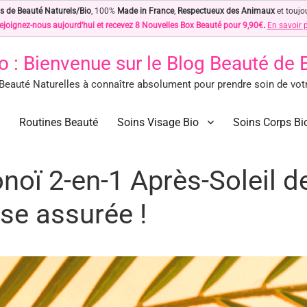
s de Beauté Naturels/Bio
, 100%
Made in France
,
Respectueux des Animaux
et toujo
ejoignez-nous aujourd'hui et recevez 8 Nouvelles Box Beauté pour 9,90€
.
En savoir 
o
: Bienvenue sur le Blog Beauté de
eauté Naturelles à connaître absolument pour prendre soin de votre
des Astuces Beauté Naturelles !
ls à connaître absolument pour prendre soin de votre peau… Naturellement !
Routines Beauté
Soins Visage Bio
Soins Corps Bi
oï 2-en-1 Après-Soleil d
se assurée !