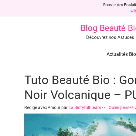
Recevez des
Produit
» R
Blog Beauté Bi
Découvrez nos Astuces B
Blog Beauté Bio : Notre Top 
Blog Beauté Bio : Découvrez nos Secrets de Beauté Bio & Nature
Actualités Bio
Tuto Beauté Bio : G
Noir Volcanique – 
Rédigé avec Amour par
La Biotyfull Team
-
-
Qu'en pensez 