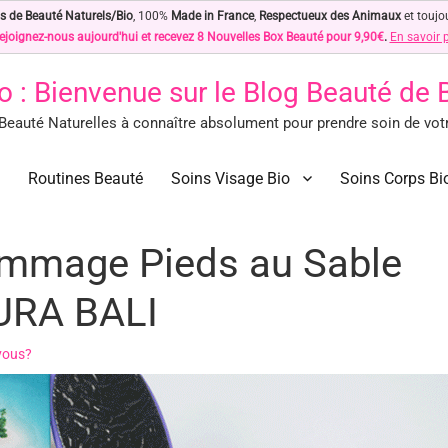
s de Beauté Naturels/Bio
, 100%
Made in France
,
Respectueux des Animaux
et toujo
ejoignez-nous aujourd'hui et recevez 8 Nouvelles Box Beauté pour 9,90€
.
En savoir 
o
: Bienvenue sur le Blog Beauté de
eauté Naturelles à connaître absolument pour prendre soin de votre
des Astuces Beauté Naturelles !
ls à connaître absolument pour prendre soin de votre peau… Naturellement !
Routines Beauté
Soins Visage Bio
Soins Corps Bi
ommage Pieds au Sable
PURA BALI
vous?