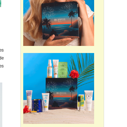
es
de
es