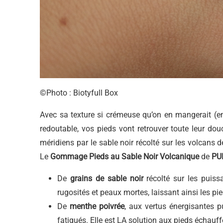
©Photo : Biotyfull Box
Avec sa texture si crémeuse qu’on en mangerait (enf
redoutable, vos pieds vont retrouver toute leur douc
méridiens par le sable noir récolté sur les volcans de
Le
Gommage Pieds
au Sable Noir Volcanique
de
PU
De
grains de sable noir
récolté sur les puiss
rugosités et peaux mortes, laissant ainsi les pie
De
menthe poivrée
, aux vertus énergisantes p
fatigués. Elle est LA solution aux pieds échauff