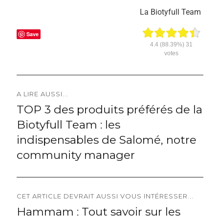
La Biotyfull Team
Save
4.4
(88.39%)
31
votes
Navigation
A LIRE AUSSI...
TOP 3 des produits préférés de la
Previous
de
Biotyfull Team : les
post:
l’article
indispensables de Salomé, notre
community manager
CET ARTICLE DEVRAIT AUSSI VOUS INTÉRESSER...
Hammam : Tout savoir sur les
Next