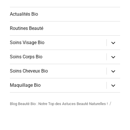
Actualités Bio
Routines Beauté
ouvrir
Soins Visage Bio
le
sous-
menu
ouvrir
Soins Corps Bio
le
sous-
menu
ouvrir
Soins Cheveux Bio
le
sous-
menu
ouvrir
Maquillage Bio
le
sous-
menu
Blog Beauté Bio : Notre Top des Astuces Beauté Naturelles !