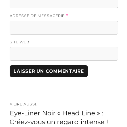
ADRESSE DE MESSAGERIE
*
SITE WEB
Navigation
A LIRE AUSSI...
Eye-Liner Noir « Head Line » :
Previous
de
Créez-vous un regard intense !
post: