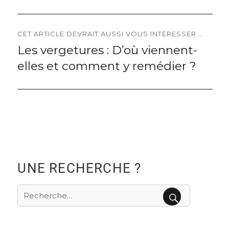
l’article
CET ARTICLE DEVRAIT AUSSI VOUS INTÉRESSER...
Les vergetures : D’où viennent-
Next
elles et comment y remédier ?
post:
UNE RECHERCHE ?
Recherche
pour
RECHERCHE
: