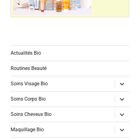
Actualités Bio
Routines Beauté
ouvrir
Soins Visage Bio
le
sous-
menu
ouvrir
Soins Corps Bio
le
sous-
menu
ouvrir
Soins Cheveux Bio
le
sous-
menu
ouvrir
Maquillage Bio
le
sous-