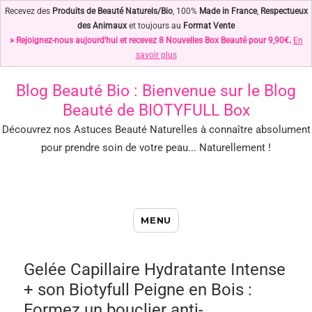
Recevez des
Produits de Beauté Naturels/Bio
, 100%
Made in France
,
Respectueux
des Animaux
et toujours au
Format Vente
» Rejoignez-nous aujourd'hui et recevez 8 Nouvelles Box Beauté pour 9,90€
.
En
savoir plus
Blog Beauté Bio
: Bienvenue sur le Blog
Beauté de BIOTYFULL Box
Découvrez nos Astuces Beauté Naturelles à connaître absolument
pour prendre soin de votre peau... Naturellement !
Blog Beauté Bio : Notre Top des
MENU
Astuces Beauté Naturelles !
Gelée Capillaire Hydratante Intense
+ son Biotyfull Peigne en Bois :
Formez un bouclier anti-