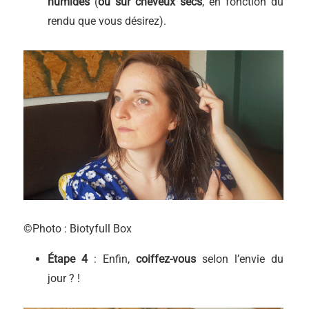
humides
(
ou sur cheveux secs
, en fonction du
rendu que vous désirez).
©Photo : Biotyfull Box
É
tape 4
: Enfin,
coiffez-vous
selon l’envie du
jour ? !