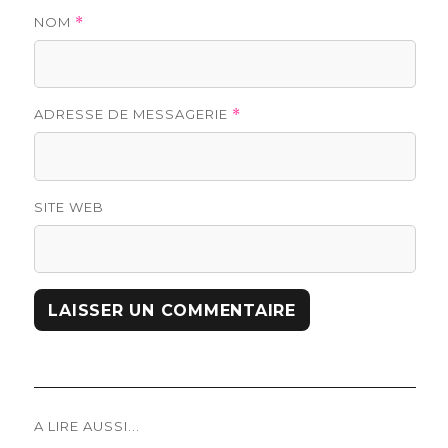
NOM
*
ADRESSE DE MESSAGERIE
*
SITE WEB
Navigation
A LIRE AUSSI...