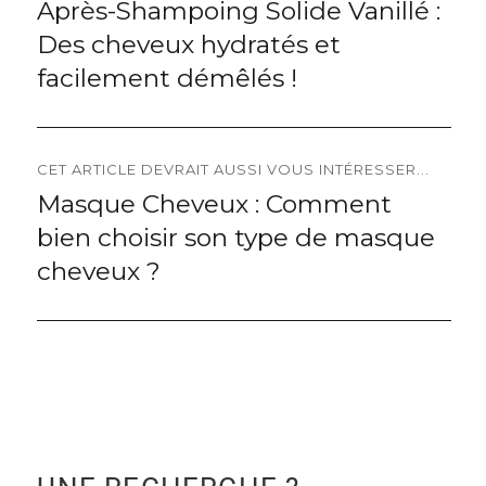
Après-Shampoing Solide Vanillé :
Previous
de
Des cheveux hydratés et
post:
l’article
facilement démêlés !
CET ARTICLE DEVRAIT AUSSI VOUS INTÉRESSER...
Masque Cheveux : Comment
Next
bien choisir son type de masque
post:
cheveux ?