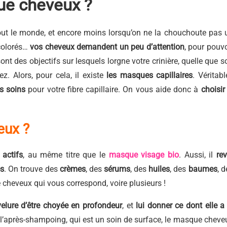
e cheveux ?
tout le monde, et encore moins lorsqu’on ne la chouchoute pas 
 colorés…
vos cheveux demandent un peu d’attention
, pour pouvo
ont des objectifs sur lesquels lorgne votre crinière, quelle que so
z. Alors, pour cela, il existe
les masques capillaires
. Véritabl
s soins
pour votre fibre capillaire. On vous aide donc à
choisir 
eux ?
 actifs
, au même titre que le
masque visage bio
. Aussi, il
rev
es
. On trouve des
crèmes
, des
sérums
, des
huiles
, des
baumes
, d
 cheveux qui vous correspond, voire plusieurs !
velure d’être choyée en profondeur
, et
lui donner ce dont elle a 
à l’après-shampoing, qui est un soin de surface, le masque cheve