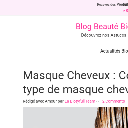
Recevez des
Produit
» R
Blog Beauté Bi
Découvrez nos Astuces B
Blog Beauté Bio : Notre Top 
Blog Beauté Bio : Découvrez nos Secrets de Beauté Bio & Nature
Actualités Bio
Masque Cheveux : C
type de masque che
Rédigé avec Amour par
La Biotyfull Team
-
-
2 Comments