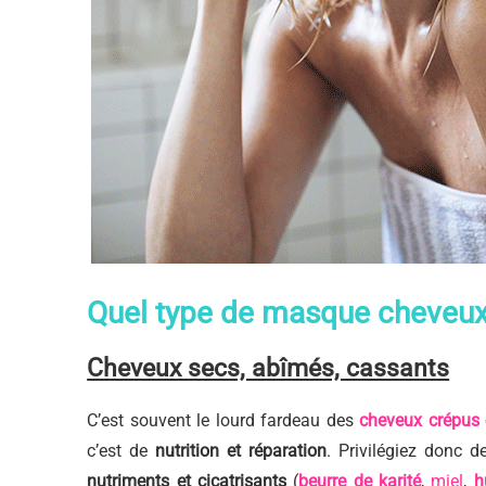
Quel type de masque cheveux
Cheveux secs, abîmés, cassants
C’est souvent le lourd fardeau des
cheveux crépus
c’est de
nutrition et réparation
. Privilégiez donc 
nutriments et cicatrisants
(
beurre de karité
,
miel
,
h