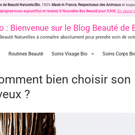
s de Beauté Naturels/Bio
, 100%
Made in France
,
Respectueux des Animaux
et toujo
ejoignez-nous aujourd'hui et recevez 8 Nouvelles Box Beauté pour 9,90€
.
En savoir 
o
: Bienvenue sur le Blog Beauté de
eauté Naturelles à connaître absolument pour prendre soin de votre
des Astuces Beauté Naturelles !
ls à connaître absolument pour prendre soin de votre peau… Naturellement !
Routines Beauté
Soins Visage Bio
Soins Corps Bi
omment bien choisir son
veux ?