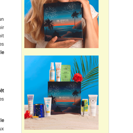
un
ir
it
es
le
êt
es
le
ux