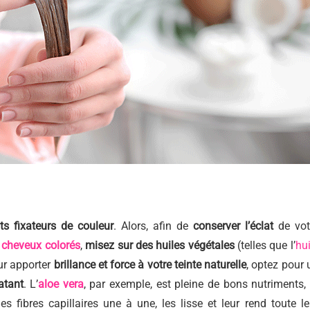
ts fixateurs de couleur
. Alors, afin de
conserver l’éclat
de vot
s
cheveux colorés
,
misez sur des huiles végétales
(telles que l’
hui
our apporter
brillance et force à votre teinte naturelle
, optez pour 
atant
. L’
aloe vera
, par exemple, est pleine de bons nutriments, 
les fibres capillaires une à une, les lisse et leur rend toute le