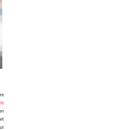
re
le
un
et
ur