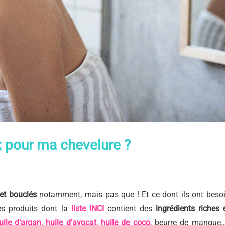
 pour ma chevelure ?
et bouclés
notamment, mais pas que ! Et ce dont ils ont besoi
des produits dont la
liste INCI
contient des
ingrédients riches 
uile d’argan
,
huile d’avocat
,
huile de coco
, beurre de mangue…