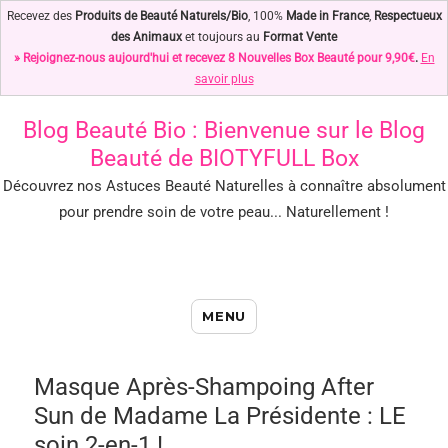
Recevez des
Produits de Beauté Naturels/Bio
, 100%
Made in France
,
Respectueux
des Animaux
et toujours au
Format Vente
» Rejoignez-nous aujourd'hui et recevez 8 Nouvelles Box Beauté pour 9,90€
.
En
savoir plus
Blog Beauté Bio
: Bienvenue sur le Blog
Beauté de BIOTYFULL Box
Découvrez nos Astuces Beauté Naturelles à connaître absolument
pour prendre soin de votre peau... Naturellement !
Blog Beauté Bio : Notre Top des
MENU
Astuces Beauté Naturelles !
Masque Après-Shampoing After
Sun de Madame La Présidente : LE
soin 2-en-1 !