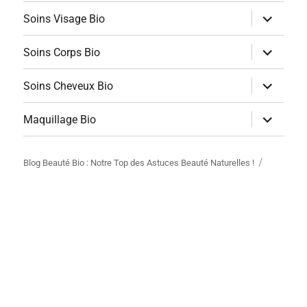
ouvrir
Soins Visage Bio
le
sous-
menu
ouvrir
Soins Corps Bio
le
sous-
menu
ouvrir
Soins Cheveux Bio
le
sous-
menu
ouvrir
Maquillage Bio
le
sous-
menu
Blog Beauté Bio : Notre Top des Astuces Beauté Naturelles !