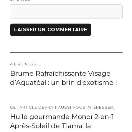
Navigation
A LIRE AUSSI...
Brume Rafraîchissante Visage
Previous
de
d’Aquatéal : un brin d’exotisme !
post:
l’article
CET ARTICLE DEVRAIT AUSSI VOUS INTÉRESSER...
Huile gourmande Monoï 2-en-1
Next
Après-Soleil de Tiama: la
post: