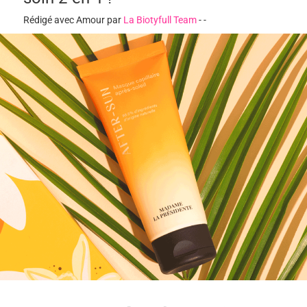
Rédigé avec Amour par
La Biotyfull Team
-
-