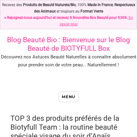
Recevez des
Produits de Beauté Naturels/Bio
, 100%
Made in France
,
Respectueux
des Animaux
et toujours au
Format Vente
» Rejoignez-nous aujourd'hui et recevez 8 Nouvelles Box Beauté pour 9,90€
.
En
savoir plus
Blog Beauté Bio
: Bienvenue sur le Blog
Beauté de BIOTYFULL Box
Découvrez nos Astuces Beauté Naturelles à connaître absolument
pour prendre soin de votre peau... Naturellement !
Blog Beauté Bio : Notre Top des
MENU
Astuces Beauté Naturelles !
TOP 3 des produits préférés de la
Biotyfull Team : la routine beauté
spéciale visage du soir d’Anaïs,