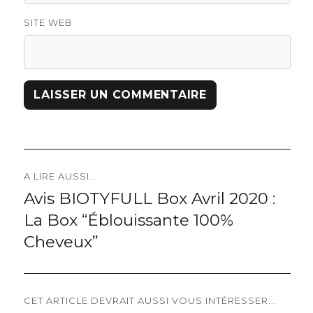
SITE WEB
Navigation
A LIRE AUSSI...
Avis BIOTYFULL Box Avril 2020 :
Previous
de
La Box “Éblouissante 100%
post:
l’article
Cheveux”
CET ARTICLE DEVRAIT AUSSI VOUS INTÉRESSER...