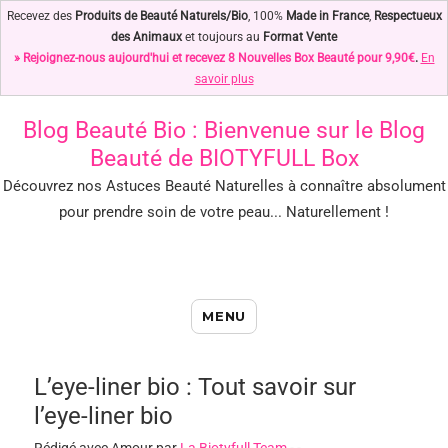
Recevez des
Produits de Beauté Naturels/Bio
, 100%
Made in France
,
Respectueux
des Animaux
et toujours au
Format Vente
» Rejoignez-nous aujourd'hui et recevez 8 Nouvelles Box Beauté pour 9,90€
.
En
savoir plus
Blog Beauté Bio
: Bienvenue sur le Blog
Beauté de BIOTYFULL Box
Découvrez nos Astuces Beauté Naturelles à connaître absolument
pour prendre soin de votre peau... Naturellement !
Blog Beauté Bio : Notre Top des
MENU
Astuces Beauté Naturelles !
L’eye-liner bio : Tout savoir sur
l’eye-liner bio