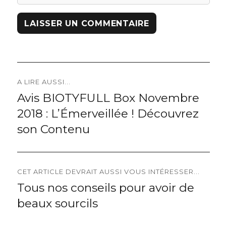
Navigation
A LIRE AUSSI...
Avis BIOTYFULL Box Novembre
Previous
de
2018 : L’Émerveillée ! Découvrez
post:
l’article
son Contenu
CET ARTICLE DEVRAIT AUSSI VOUS INTÉRESSER...
Tous nos conseils pour avoir de
Next
beaux sourcils
post: