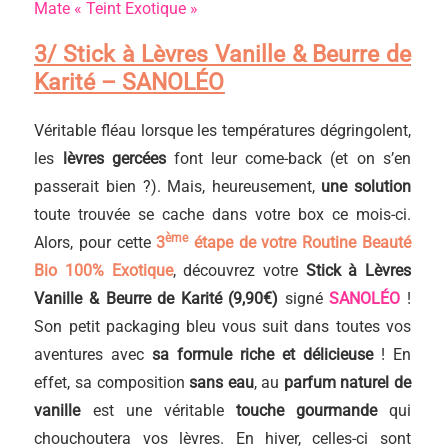
Mate « Teint Exotique »
3/ Stick à Lèvres Vanille & Beurre de
Karité – SANOLÉO
Véritable fléau lorsque les températures dégringolent,
les
lèvres gercées
font leur come-back (et on s’en
passerait bien ?). Mais, heureusement,
une solution
toute trouvée se cache dans votre box ce mois-ci.
ème
Alors, pour cette
3
étape de votre Routine Beauté
Bio 100% Exotique
, découvrez votre
Stick à Lèvres
Vanille & Beurre de Karité (9,90€)
signé
SANOLÉO
!
Son petit packaging bleu vous suit dans toutes vos
aventures avec
sa formule riche et délicieuse
! En
effet, sa composition
sans eau
, au
parfum naturel de
vanille
est une véritable
touche gourmande
qui
chouchoutera vos lèvres. En hiver, celles-ci sont