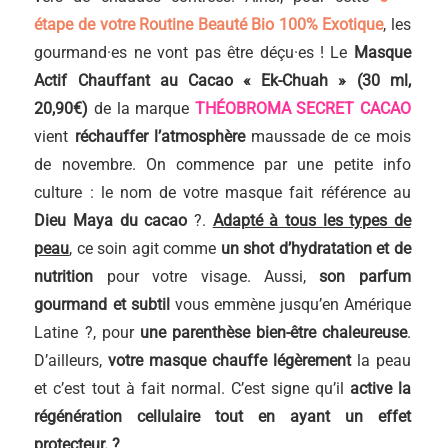
étape de votre Routine Beauté Bio 100% Exotique
, les
gourmand·es ne vont pas être déçu·es ! Le
Masque
Actif Chauffant au Cacao « Ek-Chuah » (30 ml,
20,90€)
de la marque
THÉOBROMA SECRET CACAO
vient
réchauffer l’atmosphère
maussade de ce mois
de novembre. On commence par une petite info
culture : le nom de votre masque fait référence au
Dieu Maya du cacao
?.
Adapté à tous les types de
peau
, ce soin agit comme
un shot d’hydratation et de
nutrition
pour votre visage. Aussi,
son parfum
gourmand et subtil
vous emmène jusqu’en Amérique
Latine ?, pour
une parenthèse bien-être chaleureuse
.
D’ailleurs,
votre masque chauffe légèrement
la peau
et c’est tout à fait normal. C’est signe qu’il
active la
régénération cellulaire tout en ayant un effet
protecteur. ?