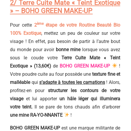
2/ Terre Cuite Mate « Teint Exotique
» – BOHO GREEN MAKE-UP
ème
Pour cette
2
étape de votre Routine Beauté Bio
100% Exotique
, mettez un peu de couleur sur votre
visage ! En effet, pas besoin de partir à l’autre bout
du monde pour avoir
bonne mine
lorsque vous avez
sous le coude votre
Terre Cuite Mate « Teint
Exotique » (13,60€)
de
BOHO GREEN MAKE-UP
!
Votre poudre cuite au four possède une
texture fine et
malléable
qui
s’adapte à toutes les carnations
! Alors,
profitez-en pour
structurer les contours de votre
visage
et lui apporter
un hâle léger qui illuminera
votre teint.
Il se pare de tons chauds afin d’arborer
une mine RA-YO-NNANTE
!
BOHO GREEN MAKE-UP
est une marque militante de