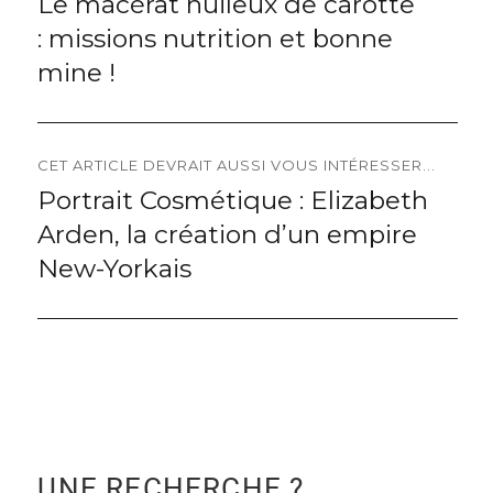
Le macérât huileux de carotte
Previous
de
: missions nutrition et bonne
post:
l’article
mine !
CET ARTICLE DEVRAIT AUSSI VOUS INTÉRESSER...
Portrait Cosmétique : Elizabeth
Next
Arden, la création d’un empire
post:
New-Yorkais
UNE RECHERCHE ?