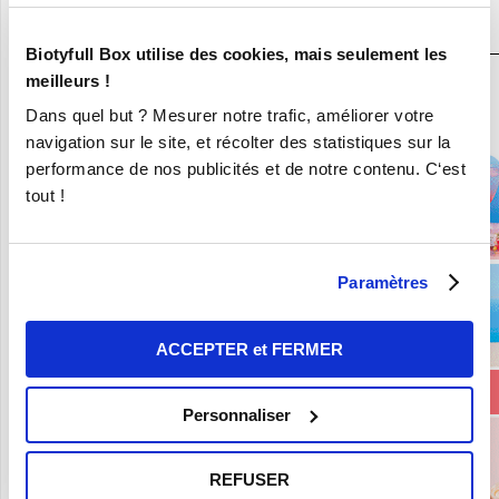
N°1
Biotyfull Box utilise des cookies, mais seulement les
meilleurs !
En ce moment :
Dans quel but ? Mesurer notre trafic, améliorer votre
Craquez pour vos 8 Nouvelles Box pour 9,90€ seulement !
navigation sur le site, et récolter des statistiques sur la
performance de nos publicités et de notre contenu. C‘est
tout !
Paramètres
ACCEPTER et FERMER
Personnaliser
REFUSER