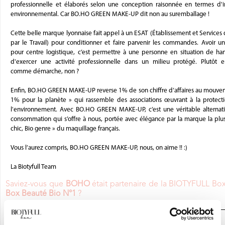
professionnelle et élaborés selon une conception raisonnée en termes d'
environnemental. Car BO.HO GREEN MAKE-UP dit non au suremballage !
Cette belle marque lyonnaise fait appel à un ESAT (Établissement et Services 
par le Travail) pour conditionner et faire parvenir les commandes. Avoir u
pour centre logistique, c’est permettre à une personne en situation de ha
d'exercer une activité professionnelle dans un milieu protégé. Plutôt 
comme démarche, non ?
Enfin, BO.HO GREEN MAKE-UP reverse 1% de son chiffre d’affaires au mouve
1% pour la planète » qui rassemble des associations œuvrant à la protect
l'environnement. Avec BO.HO GREEN MAKE-UP, c’est une véritable alternat
consommation qui s’offre à nous, portée avec élégance par la marque la plus
chic, Bio genre » du maquillage français.
Vous l’aurez compris, BO.HO GREEN MAKE-UP, nous, on aime !! :)
La Biotyfull Team
Saviez-vous que
BOHO
était partenaire de la BIOTYFULL Bo
Box Beauté Bio N°1
?
JE DÉCOUVRE LA BOX BEAUTÉ BIO