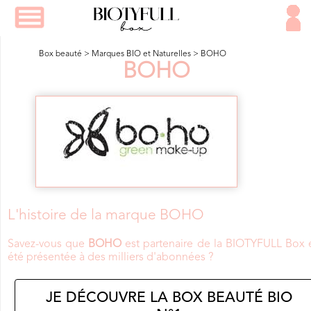
Box beauté
>
Marques BIO et Naturelles
>
BOHO
BOHO
L'histoire de la marque BOHO
Savez-vous que
BOHO
est partenaire de la BIOTYFULL Box 
été présentée à des milliers d'abonnées ?
JE DÉCOUVRE LA BOX BEAUTÉ BIO