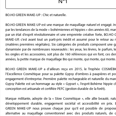
N°1
BO.HO GREEN MAKE-UP : Chic et naturelle.
BO.HO GREEN MAKE-UP est une marque de maquillage naturel et engagé. In
par les tendances de la mode « bohémiennes et hippies » des années 60, ma
par un état d’esprit révolutionnaire et une empreinte créative forte, BO.HO
MAKE-UP, c’est avant tout un parti-pris inédit et assumé pour le retour au n
(matières premières végétales). Six catégories de produits composent une
dynamisée par de nombreuses nouveautés : les yeux, les lèvres, le parfum, le 
les ongles et les accessoires, soit plus de 160 références qui en font, ces de
années, la petite marque de maquillage Bio qui monte, qui monte, qui mont
BO.HO GREEN MAKE-UP a d’ailleurs reçu en 2015, le Trophée COSMÉB
l’Excellence Cosmétique pour sa palette Gypsy d’ombres à paupières et po
engagement d’entreprise. Première palette rechargeable et naturelle du marc
Gypsy Palette est un hommage au style « Gypset », l’esprit Bohème hippie ch
conception est artisanale et certifiée PEFC (gestion durable de la forêt).
Marque militante, adepte de la « Slow Cosmétique », elle allie beauté, natur
développement durable, engagement sociétal et accessibilité en prix.
GREEN MAKE-UP nous prouve chaque jour qu'il est possible de propos
alternative au maquillage conventionnel avec des produits naturels, de q