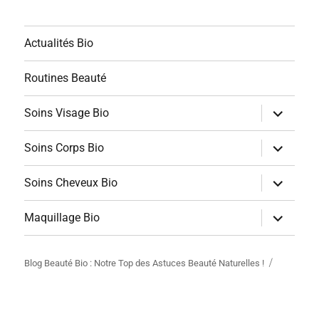
Actualités Bio
Routines Beauté
ouvrir
Soins Visage Bio
le
sous-
menu
ouvrir
Soins Corps Bio
le
sous-
menu
ouvrir
Soins Cheveux Bio
le
sous-
menu
ouvrir
Maquillage Bio
le
sous-
menu
Blog Beauté Bio : Notre Top des Astuces Beauté Naturelles !