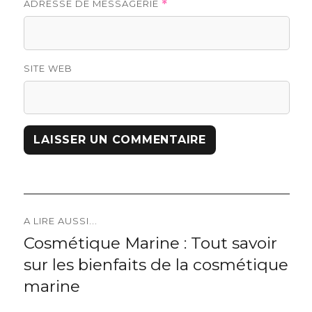
ADRESSE DE MESSAGERIE
*
SITE WEB
Navigation
A LIRE AUSSI...
Cosmétique Marine : Tout savoir
Previous
de
sur les bienfaits de la cosmétique
post:
l’article
marine