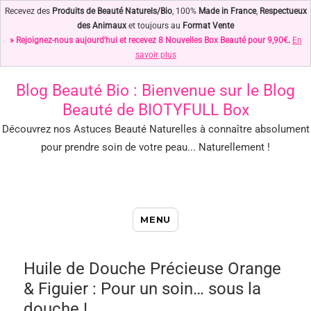
Recevez des
Produits de Beauté Naturels/Bio
, 100%
Made in France
,
Respectueux
des Animaux
et toujours au
Format Vente
» Rejoignez-nous aujourd'hui et recevez 8 Nouvelles Box Beauté pour 9,90€
.
En
savoir plus
Blog Beauté Bio
: Bienvenue sur le Blog
Beauté de BIOTYFULL Box
Découvrez nos Astuces Beauté Naturelles à connaître absolument
pour prendre soin de votre peau... Naturellement !
Blog Beauté Bio : Notre Top des
MENU
Astuces Beauté Naturelles !
Huile de Douche Précieuse Orange
& Figuier : Pour un soin… sous la
douche !