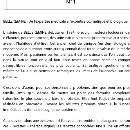
N°1
BELLE ŒMINE : De l’expertise médicale à l’expertise cosmétique et biologique !
L’histoire de BELLE ŒMINE débute en 1984, lorsqu’un médecin toulousain dé
d’élaborer, pour ses proches, des soins naturels en tant qu’alternative aux soins q
avaient l’habitude d’utiliser. Cet ancien chef de clinique (en dermatologie 
endocrinologie-nutrition, entre autres) connaît donc toute la valeur de la méd
moderne. Mais, passionné par les plantes, il est convaincu que l’on peut tro
dans la Nature tout ce qu’il faut pour rester en bonne santé et corriger
déséquilibres fonctionnels les plus courants. Sa pratique quotidienne d
médecine lui a aussi permis de remarquer les limites de l’allopathie sur cer
patients.
C’est donc d’abord pour ces personnes à problème, ainsi que pour ses proc
famille, amis, qu’il décide de mettre au point des formules complète
naturelles, le plus souvent à base de plantes. Elles font l’objet de prépara
réalisées en pharmacie. Devant les résultats probants obtenus, le succès
immédiat et la demande augmente rapidement.
Cela devient alors une évidence : si l’on veut faire profiter le plus grand nomb
ces « recettes » thérapeutiques, les recettes concoctées une à une en offici