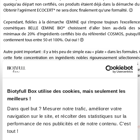
quoiqu’au départ non certifiés, ces produits étaient déjà dans la démarche du
Obtenir l’agrément ECOCERT® ne sera donc finalement qu’une formalité. 😉
Cependant, fidèles à la démarche ŒMINE qui s’impose toujours l’excellence,
cosmétiques BELLE ŒMINE BIO® choisissent d’aller bien au-delà des se
minimaux de 20% d’ingrédients certifiés bio du référentiel COSMOS, puisqu’il
contiennent tous entre 50 et 100%. Oui oui ! 😍
Autre point important : il y a très peu de simple eau « plate » dans les formules. 
cette forte concentration en ingrédients nobles rigoureusement sélectionnés
explique les bienfaits multiples de ces soins, y compris pour les peaux les 
délicates. Enfin, leur fabrication locale et le recours à des emballages recyclable
limités au maximum) s’inscrivent dans la démarche de prise en compt
l’environnement que BELLE ŒMINE BIO® juge essentielle.
Biotyfull Box utilise des cookies, mais seulement les
Encore une marque qui a tout bon, en somme ! 😍
meilleurs !
La Biotyfull Team
Dans quel but ? Mesurer notre trafic, améliorer votre
navigation sur le site, et récolter des statistiques sur la
performance de nos publicités et de notre contenu. C‘est
Saviez-vous que
BELLE OEMINE BIO
était partenaire de
tout !
BIOTYFULL Box,
la Box Beauté Bio N°1
?