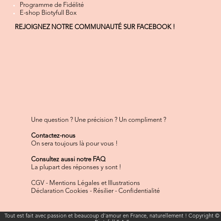
Programme de Fidélité
E-shop Biotyfull Box
REJOIGNEZ NOTRE COMMUNAUTÉ SUR FACEBOOK !
Une question ? Une précision ? Un compliment ?
Contactez-nous
On sera toujours là pour vous !
Consultez aussi notre FAQ
La plupart des réponses y sont !
CGV
-
Mentions Légales et Illustrations
Déclaration Cookies
-
Résilier
-
Confidentialité
Tout est fait avec passion et beaucoup d'amour en France, naturellement ! Copyright ©