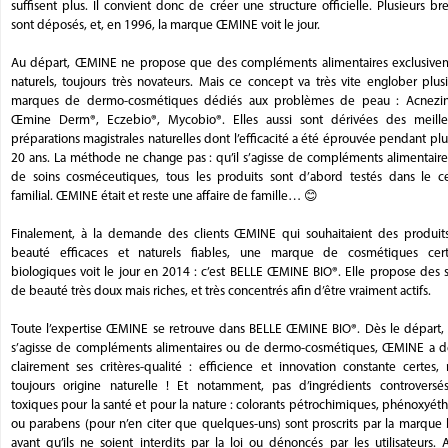
suffisent plus. Il convient donc de créer une structure officielle. Plusieurs br
sont déposés, et, en 1996, la marque ŒMINE voit le jour.
Au départ, ŒMINE ne propose que des compléments alimentaires exclusive
naturels, toujours très novateurs. Mais ce concept va très vite englober plus
marques de dermo-cosmétiques dédiés aux problèmes de peau : Acnezin
Œmine Derm®, Eczebio®, Mycobio®. Elles aussi sont dérivées des meille
préparations magistrales naturelles dont l’efficacité a été éprouvée pendant pl
20 ans. La méthode ne change pas : qu’il s’agisse de compléments alimentaire
de soins cosméceutiques, tous les produits sont d’abord testés dans le ce
familial. ŒMINE était et reste une affaire de famille… 😊
Finalement, à la demande des clients ŒMINE qui souhaitaient des produit
beauté efficaces et naturels fiables, une marque de cosmétiques certi
biologiques voit le jour en 2014 : c’est BELLE ŒMINE BIO®. Elle propose des 
de beauté très doux mais riches, et très concentrés afin d’être vraiment actifs.
Toute l’expertise ŒMINE se retrouve dans BELLE ŒMINE BIO®. Dès le départ, q
s’agisse de compléments alimentaires ou de dermo-cosmétiques, ŒMINE a dé
clairement ses critères-qualité : efficience et innovation constante certes,
toujours origine naturelle ! Et notamment, pas d’ingrédients controversé
toxiques pour la santé et pour la nature : colorants pétrochimiques, phénoxyét
ou parabens (pour n’en citer que quelques-uns) sont proscrits par la marque 
avant qu’ils ne soient interdits par la loi ou dénoncés par les utilisateurs. A