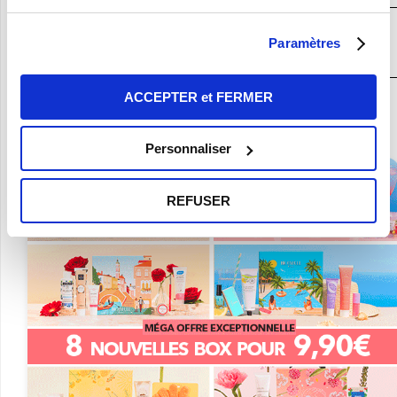
JE DÉCOUVRE LA BOX BEAUTÉ BIO
Paramètres
N°1
ACCEPTER et FERMER
En ce moment :
Craquez pour vos 8 Nouvelles Box pour 9,90€ seulement !
Personnaliser
REFUSER