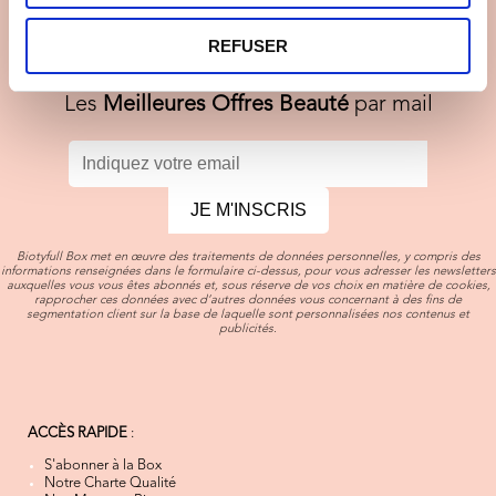
Newsletter
Inscrivez-vous à la
Biotyfull Box !
REFUSER
Les
Meilleures Offres Beauté
par mail
JE M'INSCRIS
Biotyfull Box met en œuvre des traitements de données personnelles, y compris des
informations renseignées dans le formulaire ci-dessus, pour vous adresser les newsletters
auxquelles vous vous êtes abonnés et, sous réserve de vos choix en matière de cookies,
rapprocher ces données avec d’autres données vous concernant à des fins de
segmentation client sur la base de laquelle sont personnalisées nos contenus et
publicités.
ACCÈS RAPIDE
:
S'abonner à la Box
Notre Charte Qualité