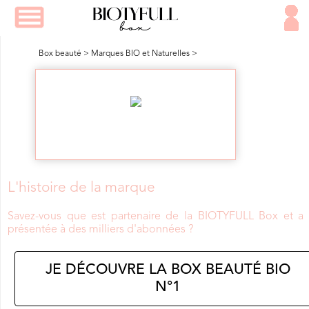
Box beauté
>
Marques BIO et Naturelles
>
L'histoire de la marque
Savez-vous que
est partenaire de la BIOTYFULL Box et a 
présentée à des milliers d'abonnées ?
JE DÉCOUVRE LA BOX BEAUTÉ BIO
N°1