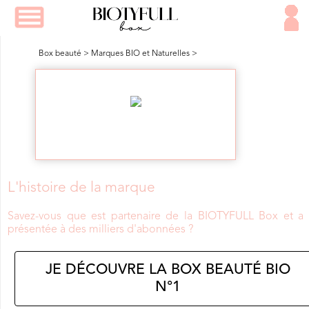
Box beauté
>
Marques BIO et Naturelles
>
L'histoire de la marque
Savez-vous que
est partenaire de la BIOTYFULL Box et a 
présentée à des milliers d'abonnées ?
JE DÉCOUVRE LA BOX BEAUTÉ BIO
N°1