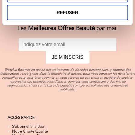
Newsletter
Inscrivez-vous à la
Biotyfull Box !
REFUSER
Les
Meilleures Offres Beauté
par mail
JE M'INSCRIS
Biotyfull Box met en œuvre des traitements de données personnelles, y compris des
informations renseignées dans le formulaire ci-dessus, pour vous adresser les newsletters
auxquelles vous vous êtes abonnés et, sous réserve de vos choix en matière de cookies,
rapprocher ces données avec d’autres données vous concernant à des fins de
segmentation client sur la base de laquelle sont personnalisées nos contenus et
publicités.
ACCÈS RAPIDE
:
S'abonner à la Box
Notre Charte Qualité