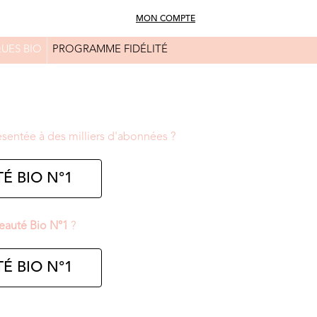
MON COMPTE
UES BIO
PROGRAMME FIDÉLITÉ
FAQ
CONSEILS BEAUTÉ
ésentée à des milliers d'abonnées ?
É BIO N°1
eauté Bio N°1
?
É BIO N°1