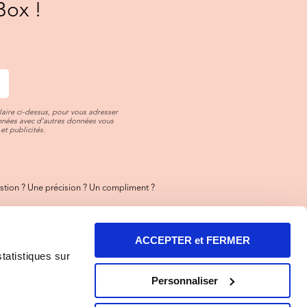
Box !
aire ci-dessus, pour vous adresser
onnées avec d’autres données vous
et publicités.
tion ? Une précision ? Un compliment ?
ez-nous
toujours là pour vous !
ACCEPTER et FERMER
ez aussi notre FAQ
rt des réponses y sont !
statistiques sur
entions Légales et Illustrations
Personnaliser
tion Cookies
-
Résilier
-
Confidentialité