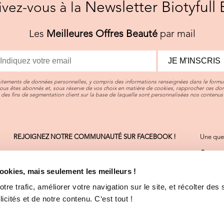
Newsletter Biotyfull 
rivez-vous à la
Les
Meilleures Offres Beauté
par mail
JE M'INSCRIS
aitements de données personnelles, y compris des informations renseignées dans le formul
vous êtes abonnés et, sous réserve de vos choix en matière de cookies, rapprocher ces d
des fins de segmentation client sur la base de laquelle sont personnalisées nos contenus 
REJOIGNEZ NOTRE COMMUNAUTÉ SUR FACEBOOK !
Une ques
Contact
On sera 
cookies, mais seulement les meilleurs !
Consult
La plupa
re trafic, améliorer votre navigation sur le site, et récolter des 
cités et de notre contenu. C‘est tout !
CGV
-
M
Déclara