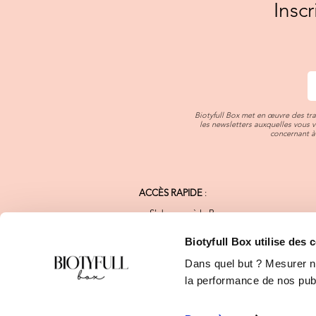
Insc
Biotyfull Box met en œuvre des tr
les newsletters auxquelles vous 
concernant à 
ACCÈS RAPIDE
:
S'abonner à la Box
Notre Charte Qualité
Nos Marques Bio
Biotyfull Box utilise des 
FAQ
Dans quel but ? Mesurer not
Blog Beauté Bio
Calendrier de l'Après
la performance de nos publi
Programme de Fidélité
E-shop Biotyfull Box