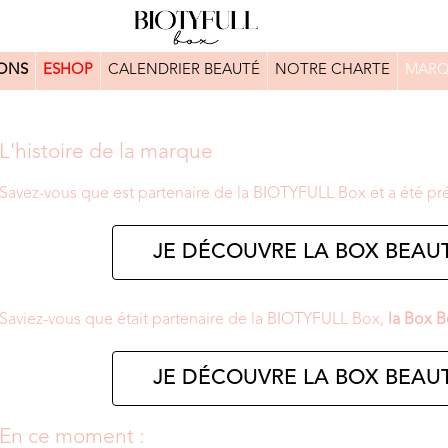
ONS
ESHOP
CALENDRIER BEAUTÉ
NOTRE CHARTE
MARQ
L'histoire de la marque
Savez-vous que
est partenaire de la BIOTYFULL Box et a été pr
JE DÉCOUVRE LA BOX BEAUT
Saviez-vous que
était partenaire de la BIOTYFULL Box,
la Box B
JE DÉCOUVRE LA BOX BEAUT
En ce moment :