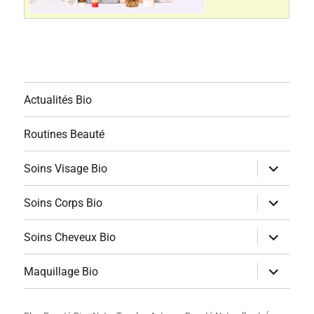
Actualités Bio
Routines Beauté
ouvrir
Soins Visage Bio
le
sous-
menu
ouvrir
Soins Corps Bio
le
sous-
menu
ouvrir
Soins Cheveux Bio
le
sous-
menu
ouvrir
Maquillage Bio
le
sous-
menu