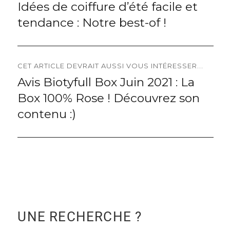
Idées de coiffure d’été facile et
Previous
de
tendance : Notre best-of !
post:
l’article
CET ARTICLE DEVRAIT AUSSI VOUS INTÉRESSER...
Avis Biotyfull Box Juin 2021 : La
Next
Box 100% Rose ! Découvrez son
post:
contenu :)
UNE RECHERCHE ?