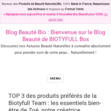
Recevez des
Produits de Beauté Naturels/Bio
, 100%
Made in France
,
Respectueux
des Animaux
et toujours au
Format Vente
» Rejoignez-nous aujourd'hui et recevez 8 Nouvelles Box Beauté pour 9,90€
.
En
savoir plus
Blog Beauté Bio
: Bienvenue sur le Blog
Beauté de BIOTYFULL Box
Découvrez nos Astuces Beauté Naturelles à connaître absolument
pour prendre soin de votre peau... Naturellement !
Blog Beauté Bio : Notre Top des
MENU
Astuces Beauté Naturelles !
TOP 3 des produits préférés de la
Biotyfull Team : les essentiels bien-
être de Zoé, notre créatrice