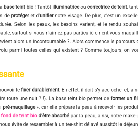
la
base teint bio
! Tantôt
illuminatrice
ou
correctrice de teint
, tan
on de
protéger
et d’
unifier
notre visage. De plus, c’est un excelle
durée. Selon les peaux, les besoins varient, et le rendu souhai
sable, surtout si vous n’aimez pas particulièrement vous maquill
o devient alors un incontournable ?. Alors commence le parcours 
évolu parmi toutes celles qui existent ? Comme toujours, on vo
issante
pouvoir le
fixer durablement
. En effet, il doit s’y accrocher et, ain
re toute une nuit ? !). La base teint bio permet de
former un fi
 «
pré-maquillage
», car elle prépare la peau à recevoir les produi
e
fond de teint bio
d’être absorbé
par la peau, ainsi, notre make-
 nous évite de ressembler à un tee-shirt délavé aussitôt le déjeun