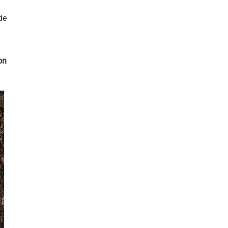
de
on