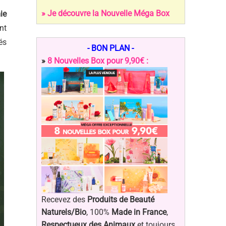
» Je découvre la Nouvelle Méga Box
ie
nt
és
- BON PLAN -
»
8 Nouvelles Box pour 9,90€ :
Recevez des
Produits de Beauté
Naturels/Bio
, 100%
Made in France
,
Respectueux des Animaux
et toujours