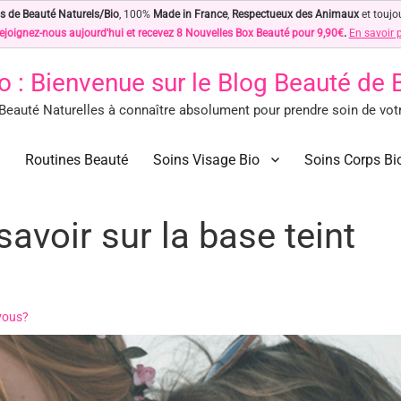
s de Beauté Naturels/Bio
, 100%
Made in France
,
Respectueux des Animaux
et toujo
ejoignez-nous aujourd'hui et recevez 8 Nouvelles Box Beauté pour 9,90€
.
En savoir 
o
: Bienvenue sur le Blog Beauté de
eauté Naturelles à connaître absolument pour prendre soin de votre
des Astuces Beauté Naturelles !
ls à connaître absolument pour prendre soin de votre peau… Naturellement !
Routines Beauté
Soins Visage Bio
Soins Corps Bi
savoir sur la base teint
vous?