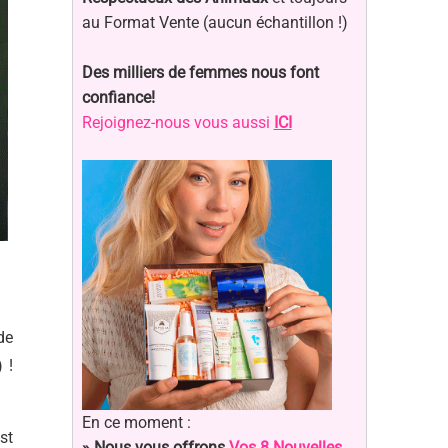
au Format Vente (aucun échantillon !)
Des milliers de femmes nous font
confiance!
Rejoignez-nous vous aussi
ICI
de
 !
En ce moment :
est
» Nous vous offrons
Vos 8 Nouvelles