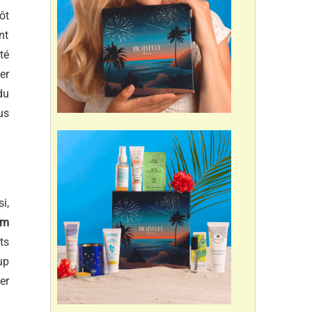
tôt
nt
té
er
du
us
si,
lm
ts
up
er