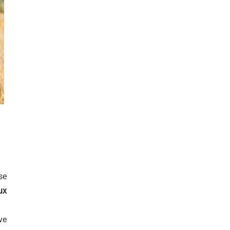
se
ux
ve