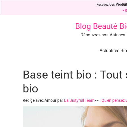
Recevez des
Produit
» R
Blog Beauté Bi
Découvrez nos Astuces B
Blog Beauté Bio : Notre Top 
Blog Beauté Bio : Découvrez nos Secrets de Beauté Bio & Nature
Actualités Bio
Base teint bio : Tout 
bio
Rédigé avec Amour par
La Biotyfull Team
-
-
Qu'en pensez 