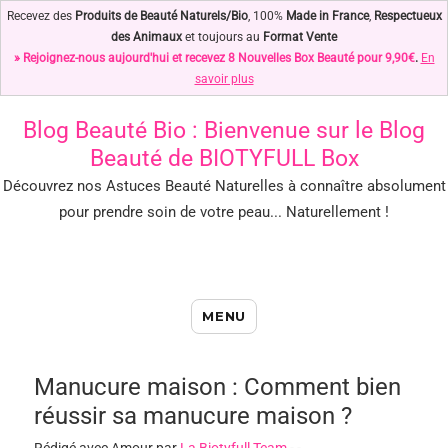
Recevez des
Produits de Beauté Naturels/Bio
, 100%
Made in France
,
Respectueux
des Animaux
et toujours au
Format Vente
» Rejoignez-nous aujourd'hui et recevez 8 Nouvelles Box Beauté pour 9,90€
.
En
savoir plus
Blog Beauté Bio
: Bienvenue sur le Blog
Beauté de BIOTYFULL Box
Découvrez nos Astuces Beauté Naturelles à connaître absolument
pour prendre soin de votre peau... Naturellement !
Blog Beauté Bio : Notre Top des
MENU
Astuces Beauté Naturelles !
Manucure maison : Comment bien
réussir sa manucure maison ?