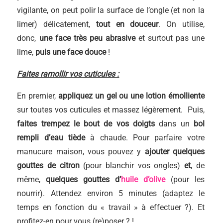
vigilante, on peut polir la surface de l’ongle (et non la
limer) délicatement,
tout en douceur
. On utilise,
donc,
une face très peu abrasive
et surtout pas une
lime,
puis une face douce
!
Faites ramollir vos cuticules :
En premier,
appliquez un gel ou une lotion émolliente
sur toutes vos cuticules et massez légèrement. Puis,
faites trempez le bout de vos doigts
dans un
bol
rempli d’eau tiède
à chaude. Pour parfaire votre
manucure maison, vous pouvez y
ajouter quelques
gouttes de citron
(pour blanchir vos ongles)
et
, de
même,
quelques gouttes d’
huile d’olive
(pour les
nourrir). Attendez environ 5 minutes (adaptez le
temps en fonction du « travail » à effectuer ?). Et
profitez-en pour vous (re)poser ?️ !