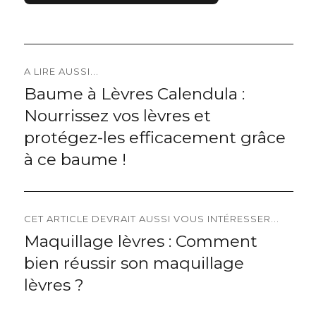
Navigation
A LIRE AUSSI...
Baume à Lèvres Calendula :
Previous
de
Nourrissez vos lèvres et
post:
l’article
protégez-les efficacement grâce
à ce baume !
CET ARTICLE DEVRAIT AUSSI VOUS INTÉRESSER...
Maquillage lèvres : Comment
Next
bien réussir son maquillage
post:
lèvres ?