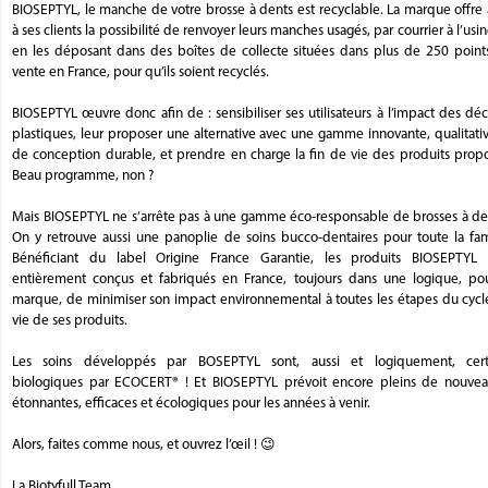
BIOSEPTYL, le manche de votre brosse à dents est recyclable. La marque offre 
à ses clients la possibilité de renvoyer leurs manches usagés, par courrier à l’usi
en les déposant dans des boîtes de collecte situées dans plus de 250 point
vente en France, pour qu’ils soient recyclés.
BIOSEPTYL œuvre donc afin de : sensibiliser ses utilisateurs à l’impact des dé
plastiques, leur proposer une alternative avec une gamme innovante, qualitati
de conception durable, et prendre en charge la fin de vie des produits propo
Beau programme, non ?
Mais BIOSEPTYL ne s’arrête pas à une gamme éco-responsable de brosses à den
On y retrouve aussi une panoplie de soins bucco-dentaires pour toute la fami
Bénéficiant du label Origine France Garantie, les produits BIOSEPTYL 
entièrement conçus et fabriqués en France, toujours dans une logique, pou
marque, de minimiser son impact environnemental à toutes les étapes du cycl
vie de ses produits.
Les soins développés par BOSEPTYL sont, aussi et logiquement, certi
biologiques par ECOCERT® ! Et BIOSEPTYL prévoit encore pleins de nouvea
étonnantes, efficaces et écologiques pour les années à venir.
Alors, faites comme nous, et ouvrez l’œil ! 😉
La Biotyfull Team