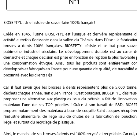
N°1
BIOSEPTYL : Une histoire de savoir-faire 100% français !
Créée en 1845, l’usine BIOSEPTYL est l’unique et dernière représentante d
activité autrefois florissante dans la vallée du Thérain, dans l’Oise : la fabricati
brosses à dents 100% françaises. BIOSEPTYL résiste et se bat pour sauve
patrimoine industriel séculaire. Le développement durable est au cœur d
démarche et chaque décision est prise en fonction de l’option la plus favorable
une consommation éthique. Ainsi, tous les produits sont entièrement con
développés et fabriqués en France pour une garantie de qualité, de traçabilité 
proximité avec les clients ! 👍
Car, il faut savoir que les brosses à dents représentent plus de 5.000 tonne
déchets chaque année, rien qu’en France ! C’est pourquoi, BIOSEPTYL, désireu
proposer une alternative aux plastiques issus du pétrole, a fait de l’innovatio
matériaux l’une de ses TOP priorités ! Grâce à son travail de R&D, BIOSE
propose notamment des matériaux à base de coquille Saint-Jacques récupéré
l’industrie alimentaire, de liège issu de chutes de la fabrication de boucho
liège, et surtout du recyclage de plastique.
Ainsi, le manche de ses brosses à dents est 100% recyclé et recyclable. Car oui,