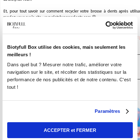
Et, pour tout savoir sur comment recycler votre brosse à dents après utilisa
rendez-vous sur le site : recycletabrosseadents.com 😉
Saviez-vous que
BIOSEPTYL
était partenaire de la BIOTYF
Box,
la Box Beauté Bio N°1
?
Biotyfull Box utilise des cookies, mais seulement les
meilleurs !
JE DÉCOUVRE LA BOX BEAUTÉ BIO
Dans quel but ? Mesurer notre trafic, améliorer votre
N°1
navigation sur le site, et récolter des statistiques sur la
performance de nos publicités et de notre contenu. C‘est
tout !
En ce moment :
Craquez pour vos 8 Nouvelles Box pour 9,90€ seulement !
Paramètres
ACCEPTER et FERMER