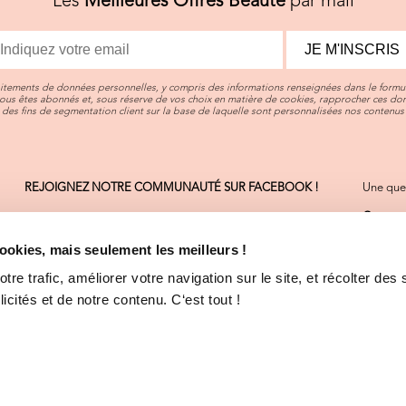
Les
Meilleures Offres Beauté
par mail
JE M'INSCRIS
aitements de données personnelles, y compris des informations renseignées dans le formul
vous êtes abonnés et, sous réserve de vos choix en matière de cookies, rapprocher ces d
des fins de segmentation client sur la base de laquelle sont personnalisées nos contenus 
REJOIGNEZ NOTRE COMMUNAUTÉ SUR FACEBOOK !
Une ques
Contact
On sera 
cookies, mais seulement les meilleurs !
Consult
La plupa
re trafic, améliorer votre navigation sur le site, et récolter des 
cités et de notre contenu. C‘est tout !
CGV
-
M
Déclara