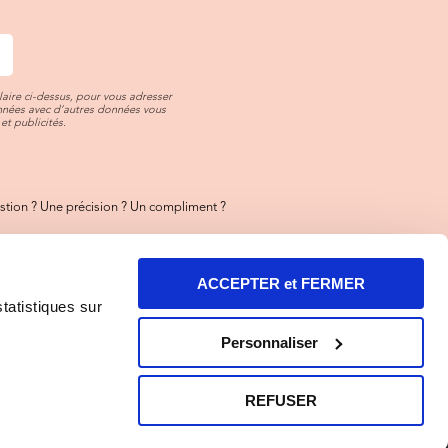
aire ci-dessus, pour vous adresser
onnées avec d’autres données vous
et publicités.
tion ? Une précision ? Un compliment ?
ez-nous
toujours là pour vous !
ACCEPTER et FERMER
ez aussi notre FAQ
rt des réponses y sont !
statistiques sur
entions Légales et Illustrations
Personnaliser
tion Cookies
-
Résilier
-
Confidentialité
REFUSER