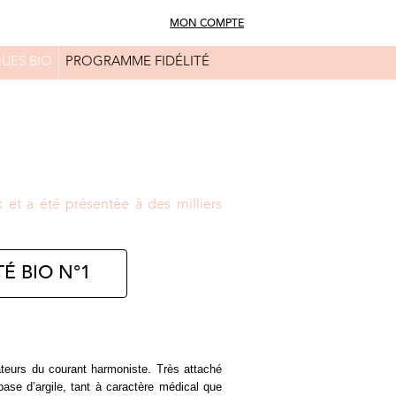
MON COMPTE
UES BIO
PROGRAMME FIDÉLITÉ
FAQ
CONSEILS BEAUTÉ
et a été présentée à des milliers
É BIO N°1
ateurs du courant harmoniste. Très attaché
ase d’argile, tant à caractère médical que