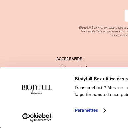
Biotyfull Box met en œuvre des tr
les newsletters auxquelles vous 
concernant à 
ACCÈS RAPIDE
:
S'abonner à la Box
Notre Charte Qualité
Nos Marques Bio
Biotyfull Box utilise des 
FAQ
Dans quel but ? Mesurer not
Blog Beauté Bio
Calendrier de l'Après
la performance de nos publi
Programme de Fidélité
E-shop Biotyfull Box
Paramètres