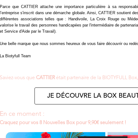
Parce que CATTIER attache une importance particulière à sa responsabil
l’entreprise s'inscrit dans une démarche globale. Ainsi, CATTIER soutient des 
différentes associations telles que : Handivoile, La Croix Rouge ou Méd
valorise le travail des personnes handicapées par l'intermédiaire de partena
et Service d'Aide par le Travail).
Une belle marque que nous sommes heureux de vous faire découvrir ou redéc
La Biotyfull Team
Saviez-vous que
CATTIER
était partenaire de la BIOTYFULL Box
JE DÉCOUVRE LA BOX BEAUT
En ce moment :
Craquez pour vos 8 Nouvelles Box pour 9,90€ seulement !