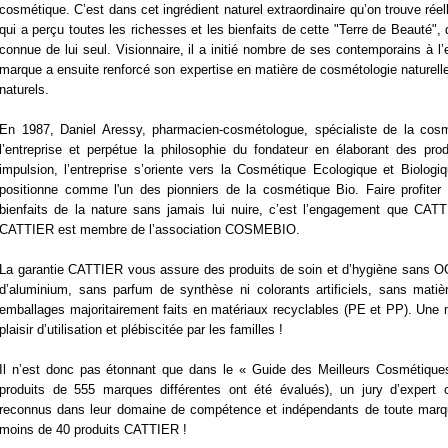
cosmétique. C’est dans cet ingrédient naturel extraordinaire qu’on trouve réel
qui a perçu toutes les richesses et les bienfaits de cette "Terre de Beauté"
connue de lui seul. Visionnaire, il a initié nombre de ses contemporains à l’
marque a ensuite renforcé son expertise en matière de cosmétologie naturelle
naturels.
En 1987, Daniel Aressy, pharmacien-cosmétologue, spécialiste de la cosmét
l’entreprise et perpétue la philosophie du fondateur en élaborant des pro
impulsion, l’entreprise s’oriente vers la Cosmétique Ecologique et Biolog
positionne comme l'un des pionniers de la cosmétique Bio. Faire profite
bienfaits de la nature sans jamais lui nuire, c’est l’engagement que CATT
CATTIER est membre de l’association COSMEBIO.
La garantie CATTIER vous assure des produits de soin et d’hygiène sans OGM,
d’aluminium, sans parfum de synthèse ni colorants artificiels, sans matiè
emballages majoritairement faits en matériaux recyclables (PE et PP). Une ma
plaisir d’utilisation et plébiscitée par les familles !
Il n’est donc pas étonnant que dans le « Guide des Meilleurs Cosmétique
produits de 555 marques différentes ont été évalués), un jury d’expert
reconnus dans leur domaine de compétence et indépendants de toute marqu
moins de 40 produits CATTIER !