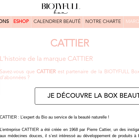
ONS
ESHOP
CALENDRIER BEAUTÉ
NOTRE CHARTE
MARQ
CATTIER
L'histoire de la marque CATTIER
Savez-vous que
CATTIER
est partenaire de la BIOTYFULL Box 
d'abonnées ?
JE DÉCOUVRE LA BOX BEAUT
CATTIER : L’expert du Bio au service de la beauté naturelle !
L’entreprise CATTIER a été créée en 1968 par Pierre Cattier, un des instig
aux médecines douces, il s’est intéressé au développement de produits à b