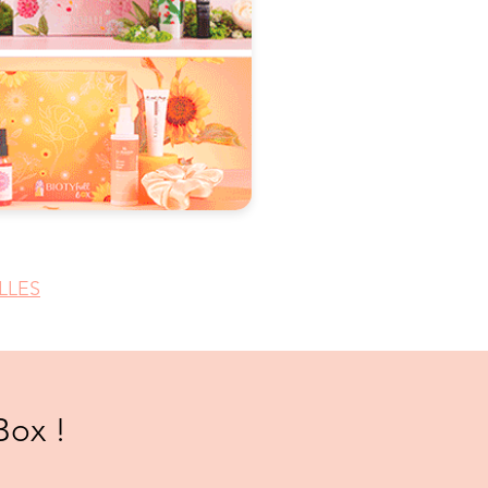
LLES
Box !