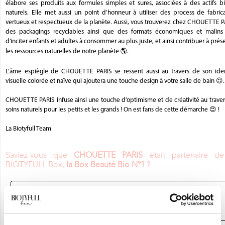
élabore ses produits aux formules simples et sures, associées à des actifs b
naturels. Elle met aussi un point d’honneur à utiliser des process de fabric
vertueux et respectueux de la planète. Aussi, vous trouverez chez CHOUETTE P
des packagings recyclables ainsi que des formats économiques et malins 
d’inciter enfants et adultes à consommer au plus juste, et ainsi contribuer à prés
les ressources naturelles de notre planète 🌎.
L’âme espiègle de CHOUETTE PARIS se ressent aussi au travers de son iden
visuelle colorée et naïve qui ajoutera une touche design à votre salle de bain 😉.
CHOUETTE PARIS infuse ainsi une touche d’optimisme et de créativité au trave
soins naturels pour les petits et les grands ! On est fans de cette démarche 😍 !
La Biotyfull Team
Saviez-vous que
CHOUETTE PARIS
était partenaire de
BIOTYFULL Box,
la Box Beauté Bio N°1
?
JE DÉCOUVRE LA BOX BEAUTÉ BIO
N°1