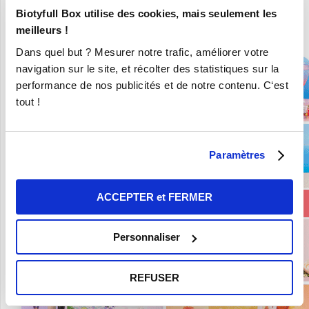
Biotyfull Box utilise des cookies, mais seulement les
En ce moment :
meilleurs !
Craquez pour vos 8 Nouvelles Box pour 9,90€ seulement !
Dans quel but ? Mesurer notre trafic, améliorer votre
navigation sur le site, et récolter des statistiques sur la
performance de nos publicités et de notre contenu. C‘est
tout !
Paramètres
ACCEPTER et FERMER
Personnaliser
REFUSER