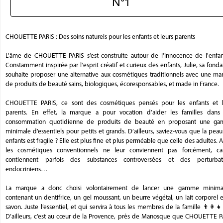
N°1
CHOUETTE PARIS : Des soins naturels pour les enfants et leurs parents
L'âme de CHOUETTE PARIS s’est construite autour de l'innocence de l'enfan
Constamment inspirée par l'esprit créatif et curieux des enfants, Julie, sa fonda
souhaite proposer une alternative aux cosmétiques traditionnels avec une ma
de produits de beauté sains, biologiques, écoresponsables, et made in France.
CHOUETTE PARIS, ce sont des cosmétiques pensés pour les enfants et l
parents. En effet, la marque a pour vocation d’aider les familles dans 
consommation quotidienne de produits de beauté en proposant une g
minimale d’essentiels pour petits et grands. D’ailleurs, saviez-vous que la pea
enfants est fragile ? Elle est plus fine et plus perméable que celle des adultes. A
les cosmétiques conventionnels ne leur conviennent pas forcément, car
contiennent parfois des substances controversées et des perturbat
endocriniens…
La marque a donc choisi volontairement de lancer une gamme minimal
contenant un dentifrice, un gel moussant, un beurre végétal, un lait corporel 
savon. Juste l’essentiel, et qui servira à tous les membres de la famille 👨‍👩‍👧‍
D’ailleurs, c’est au cœur de la Provence, près de Manosque que CHOUETTE P