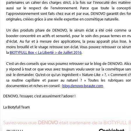
partenaires un cahier des charges strict, à la fois sur l'innocuité des matièr
aussi sur le respect de l'environnement. Parce que toute la concept
l'approvisionnement sont faits chez eux et par eux, DENOVO garantit des fo
originales, créées grâce à une réelle expertise en cosmétique naturelle.
Un des produits phare de DENOVO, le sérum éclat a été créé comme u
booster concentré en actifs et sensoriel, pour le soin des peaux ternes en 
d'éclat. Au fur et à mesure des applications, la peau apparaît plus lisse, le
moins brouillé et le visage retrouve son éclat. Vous pouvez retrouver ce séru
la
BIOTYFULL Box < La Liberté > de Juillet 2016
.
C’est un des conseils que vous pourrez retrouver sur le blog de DENOVO. Alic
y répond à tout ce que vous avez toujours voulu savoir sur la cosmétique sans
osé le demander. Qu’est-ce qu’un ingrédient « Nature-Like » ?, « Comment c
sa routine capillaire et passer au naturel ? » Toutes les rubriques son
documentées et riches en conseil :
blog.denovo-beaute.com
DENOVO, l’essayer, c’est assurément l’adorer !
La Biotyfull Team
Saviez-vous que
DENOVO
était partenaire de la BIOTYFULL 
la Box Beauté Bio N°1
?