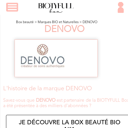
Box beauté
>
Marques BIO et Naturelles
>
DENOVO
DENOVO
L'histoire de la marque DENOVO
Savez-vous que
DENOVO
est partenaire de la BIOTYFULL Bo
a été présentée à des milliers d'abonnées ?
JE DÉCOUVRE LA BOX BEAUTÉ BIO