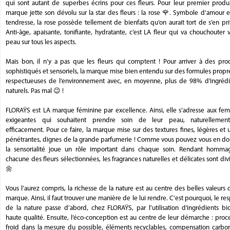
qui sont autant de superbes écrins pour ces fleurs. Pour leur premier produi
marque jette son dévolu sur la star des fleurs : la rose 🌹. Symbole d’amour 
tendresse, la rose possède tellement de bienfaits qu’on aurait tort de s’en pri
Anti-âge, apaisante, tonifiante, hydratante, c’est LA fleur qui va chouchouter 
peau sur tous les aspects.
Mais bon, il n’y a pas que les fleurs qui comptent ! Pour arriver à des prod
sophistiqués et sensoriels, la marque mise bien entendu sur des formules propr
respectueuses de l’environnement avec, en moyenne, plus de 98% d’ingrédi
naturels. Pas mal 😉 !
FLORAŸS est LA marque féminine par excellence. Ainsi, elle s’adresse aux fe
exigeantes qui souhaitent prendre soin de leur peau, naturellemen
efficacement. Pour ce faire, la marque mise sur des textures fines, légères et u
pénétrantes, dignes de la grande parfumerie ! Comme vous pouvez vous en dou
la sensorialité joue un rôle important dans chaque soin. Rendant homma
chacune des fleurs sélectionnées, les fragrances naturelles et délicates sont div
🌼
Vous l’aurez compris, la richesse de la nature est au centre des belles valeurs 
marque. Ainsi, il faut trouver une manière de le lui rendre. C'est pourquoi, le re
de la nature passe d’abord, chez FLORAŸS, par l’utilisation d’ingrédients bi
haute qualité. Ensuite, l’éco-conception est au centre de leur démarche : proc
froid dans la mesure du possible, éléments recyclables, compensation carb