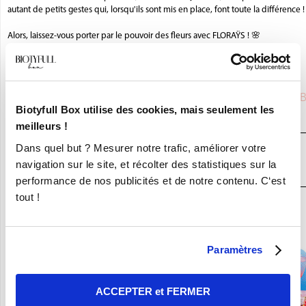
autant de petits gestes qui, lorsqu'ils sont mis en place, font toute la différence !
Alors, laissez-vous porter par le pouvoir des fleurs avec FLORAŸS ! 🌸
La Biotyfull Team
Saviez-vous que
FLORAYS
était partenaire de la BIOTYFULL 
Biotyfull Box utilise des cookies, mais seulement les
la Box Beauté Bio N°1
?
meilleurs !
Dans quel but ? Mesurer notre trafic, améliorer votre
JE DÉCOUVRE LA BOX BEAUTÉ BIO
navigation sur le site, et récolter des statistiques sur la
N°1
performance de nos publicités et de notre contenu. C‘est
tout !
En ce moment :
Craquez pour vos 8 Nouvelles Box pour 9,90€ seulement !
Paramètres
ACCEPTER et FERMER