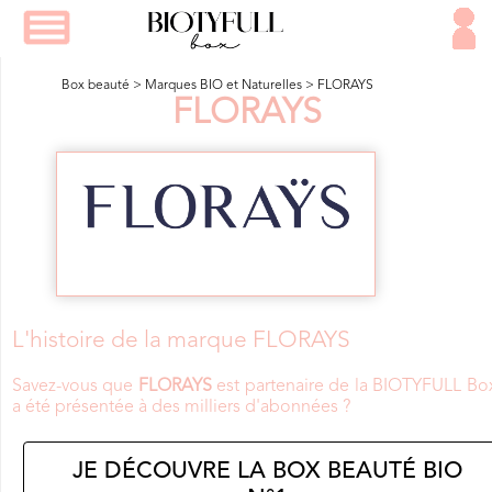
Box beauté
>
Marques BIO et Naturelles
>
FLORAYS
FLORAYS
L'histoire de la marque FLORAYS
Savez-vous que
FLORAYS
est partenaire de la BIOTYFULL Bo
a été présentée à des milliers d'abonnées ?
JE DÉCOUVRE LA BOX BEAUTÉ BIO