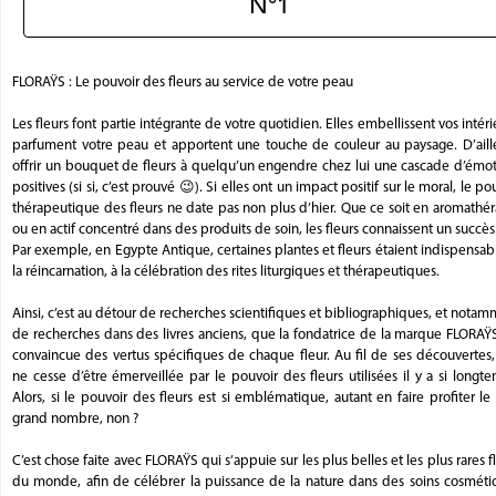
N°1
FLORAŸS : Le pouvoir des fleurs au service de votre peau
Les fleurs font partie intégrante de votre quotidien. Elles embellissent vos intéri
parfument votre peau et apportent une touche de couleur au paysage. D’aille
offrir un bouquet de fleurs à quelqu’un engendre chez lui une cascade d’émot
positives (si si, c’est prouvé 😉). Si elles ont un impact positif sur le moral, le po
thérapeutique des fleurs ne date pas non plus d’hier. Que ce soit en aromathé
ou en actif concentré dans des produits de soin, les fleurs connaissent un succès
Par exemple, en Egypte Antique, certaines plantes et fleurs étaient indispensab
la réincarnation, à la célébration des rites liturgiques et thérapeutiques.
Ainsi, c’est au détour de recherches scientifiques et bibliographiques, et nota
de recherches dans des livres anciens, que la fondatrice de la marque FLORAŸ
convaincue des vertus spécifiques de chaque fleur. Au fil de ses découvertes,
ne cesse d’être émerveillée par le pouvoir des fleurs utilisées il y a si longt
Alors, si le pouvoir des fleurs est si emblématique, autant en faire profiter le
grand nombre, non ?
C’est chose faite avec FLORAŸS qui s’appuie sur les plus belles et les plus rares f
du monde, afin de célébrer la puissance de la nature dans des soins cosméti