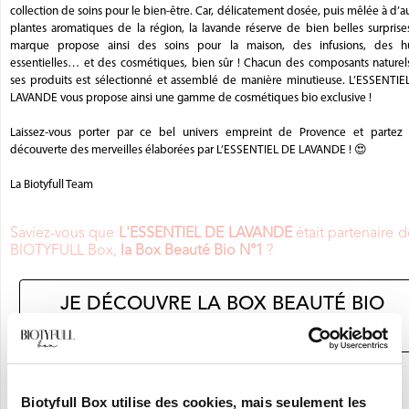
collection de soins pour le bien-être. Car, délicatement dosée, puis mêlée à d’a
plantes aromatiques de la région, la lavande réserve de bien belles surprise
marque propose ainsi des soins pour la maison, des infusions, des hu
essentielles… et des cosmétiques, bien sûr ! Chacun des composants naturel
ses produits est sélectionné et assemblé de manière minutieuse. L’ESSENTIE
LAVANDE vous propose ainsi une gamme de cosmétiques bio exclusive !
Laissez-vous porter par ce bel univers empreint de Provence et partez 
découverte des merveilles élaborées par L’ESSENTIEL DE LAVANDE ! 😍
La Biotyfull Team
Saviez-vous que
L'ESSENTIEL DE LAVANDE
était partenaire d
BIOTYFULL Box,
la Box Beauté Bio N°1
?
JE DÉCOUVRE LA BOX BEAUTÉ BIO
N°1
En ce moment :
Biotyfull Box utilise des cookies, mais seulement les
Craquez pour vos 8 Nouvelles Box pour 9,90€ seulement !