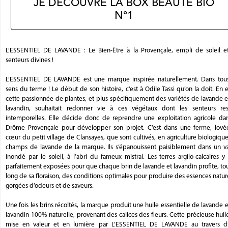
JE DÉCOUVRE LA BOX BEAUTÉ BIO
N°1
L’ESSENTIEL DE LAVANDE : Le Bien-Être à la Provençale, empli de soleil e
senteurs divines !
L’ESSENTIEL DE LAVANDE est une marque inspirée naturellement. Dans tous
sens du terme ! Le début de son histoire, c’est à Odile Tassi qu’on la doit. En e
cette passionnée de plantes, et plus spécifiquement des variétés de lavande 
lavandin, souhaitait redonner vie à ces végétaux dont les senteurs res
intemporelles. Elle décide donc de reprendre une exploitation agricole dan
Drôme Provençale pour développer son projet. C’est dans une ferme, lové
cœur du petit village de Clansayes, que sont cultivés, en agriculture biologique
champs de lavande de la marque. Ils s’épanouissent paisiblement dans un va
inondé par le soleil, à l’abri du fameux mistral. Les terres argilo-calcaires y
parfaitement exposées pour que chaque brin de lavande et lavandin profite, to
long de sa floraison, des conditions optimales pour produire des essences natur
gorgées d’odeurs et de saveurs.
Une fois les brins récoltés, la marque produit une huile essentielle de lavande 
lavandin 100% naturelle, provenant des calices des fleurs. Cette précieuse huil
mise en valeur et en lumière par L’ESSENTIEL DE LAVANDE au travers d