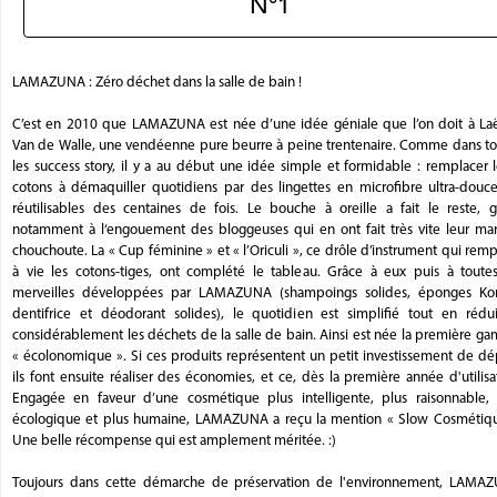
N°1
LAMAZUNA : Zéro déchet dans la salle de bain !
C’est en 2010 que LAMAZUNA est née d’une idée géniale que l’on doit à Laët
Van de Walle, une vendéenne pure beurre à peine trentenaire. Comme dans to
les success story, il y a au début une idée simple et formidable : remplacer 
cotons à démaquiller quotidiens par des lingettes en microfibre ultra-douce
réutilisables des centaines de fois. Le bouche à oreille a fait le reste, g
notamment à l‘engouement des bloggeuses qui en ont fait très vite leur ma
chouchoute. La « Cup féminine » et « l’Oriculi », ce drôle d’instrument qui rem
à vie les cotons-tiges, ont complété le tableau. Grâce à eux puis à toutes
merveilles développées par LAMAZUNA (shampoings solides, éponges Kon
dentifrice et déodorant solides), le quotidien est simplifié tout en rédui
considérablement les déchets de la salle de bain. Ainsi est née la première 
« écolonomique ». Si ces produits représentent un petit investissement de dé
ils font ensuite réaliser des économies, et ce, dès la première année d'utilisa
Engagée en faveur d’une cosmétique plus intelligente, plus raisonnable, 
écologique et plus humaine, LAMAZUNA a reçu la mention « Slow Cosmétiqu
Une belle récompense qui est amplement méritée. :)
Toujours dans cette démarche de préservation de l'environnement, LAMA