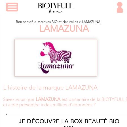
Box beauté
>
Marques BIO et Naturelles
>
LAMAZUNA
LAMAZUNA
L'histoire de la marque LAMAZUNA
Savez-vous que
LAMAZUNA
est partenaire de la BIOTYFULL
et a été présentée à des milliers d'abonnées ?
JE DÉCOUVRE LA BOX BEAUTÉ BIO