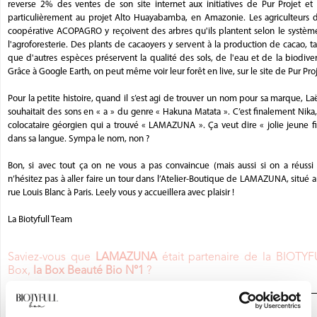
reverse 2% des ventes de son site internet aux initiatives de Pur Projet et 
particulièrement au projet Alto Huayabamba, en Amazonie. Les agriculteurs d
coopérative ACOPAGRO y reçoivent des arbres qu'ils plantent selon le systèm
l'agroforesterie. Des plants de cacaoyers y servent à la production de cacao, t
que d'autres espèces préservent la qualité des sols, de l'eau et de la biodiver
Grâce à Google Earth, on peut même voir leur forêt en live, sur le site de Pur Proj
Pour la petite histoire, quand il s’est agi de trouver un nom pour sa marque, Laë
souhaitait des sons en « a » du genre « Hakuna Matata ». C’est finalement Nika
colocataire géorgien qui a trouvé « LAMAZUNA ». Ça veut dire « jolie jeune fi
dans sa langue. Sympa le nom, non ?
Bon, si avec tout ça on ne vous a pas convaincue (mais aussi si on a réussi !
n’hésitez pas à aller faire un tour dans l’Atelier-Boutique de LAMAZUNA, situé 
rue Louis Blanc à Paris. Leely vous y accueillera avec plaisir !
La Biotyfull Team
Saviez-vous que
LAMAZUNA
était partenaire de la BIOTYF
Box,
la Box Beauté Bio N°1
?
JE DÉCOUVRE LA BOX BEAUTÉ BIO