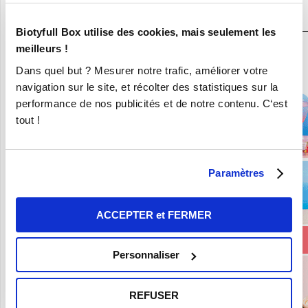
N°1
Biotyfull Box utilise des cookies, mais seulement les
meilleurs !
En ce moment :
Dans quel but ? Mesurer notre trafic, améliorer votre
Craquez pour vos 8 Nouvelles Box pour 9,90€ seulement !
navigation sur le site, et récolter des statistiques sur la
performance de nos publicités et de notre contenu. C‘est
tout !
Paramètres
ACCEPTER et FERMER
Personnaliser
REFUSER