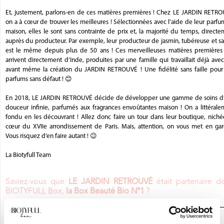
Et, justement, parlons-en de ces matières premières ! Chez LE JARDIN RETRO
on a à cœur de trouver les meilleures ! Sélectionnées avec l’aide de leur parf
maison, elles le sont sans contrainte de prix et, la majorité du temps, direct
auprès du producteur. Par exemple, leur producteur de jasmin, tubéreuse et sa
est le même depuis plus de 50 ans ! Ces merveilleuses matières premières 
arrivent directement d’Inde, produites par une famille qui travaillait déjà avec
avant même la création du JARDIN RETROUVÉ ! Une fidélité sans faille pour
parfums sans défaut ! 😊
En 2018, LE JARDIN RETROUVÉ décide de développer une gamme de soins d
douceur infinie, parfumés aux fragrances envoûtantes maison ! On a littérale
fondu en les découvrant ! Allez donc faire un tour dans leur boutique, niché
cœur du XVIIe arrondissement de Paris. Mais, attention, on vous met en gard
Vous risquez d’en faire autant ! 😉
La Biotyfull Team
Saviez-vous que
LE JARDIN RETROUVÉ
était partenaire d
BIOTYFULL Box,
la Box Beauté Bio N°1
?
JE DÉCOUVRE LA BOX BEAUTÉ BIO