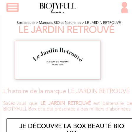
Box beauté
>
Marques BIO et Naturelles
>
LE JARDIN RETROUVÉ
LE JARDIN RETROUV
É
L'histoire de la marque LE JARDIN RETROUVÉ
Savez-vous que
LE JARDIN RETROUVÉ
est partenaire de
BIOTYFULL Box et a été présentée à des milliers d'abonnées 
JE DÉCOUVRE LA BOX BEAUTÉ BIO