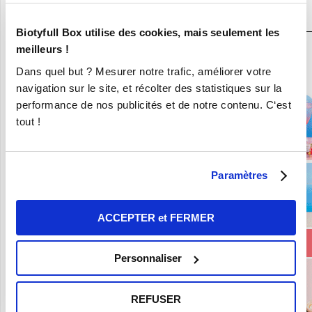
N°1
Biotyfull Box utilise des cookies, mais seulement les
meilleurs !
En ce moment :
Dans quel but ? Mesurer notre trafic, améliorer votre
Craquez pour vos 8 Nouvelles Box pour 9,90€ seulement !
navigation sur le site, et récolter des statistiques sur la
performance de nos publicités et de notre contenu. C‘est
tout !
Paramètres
ACCEPTER et FERMER
Personnaliser
REFUSER