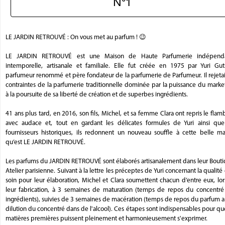
N°1
LE JARDIN RETROUVÉ : On vous met au parfum ! 😉
LE JARDIN RETROUVÉ est une Maison de Haute Parfumerie indépend
intemporelle, artisanale et familiale. Elle fut créée en 1975 par Yuri Guts
parfumeur renommé et père fondateur de la parfumerie de Parfumeur. Il rejetai
contraintes de la parfumerie traditionnelle dominée par la puissance du marke
à la poursuite de sa liberté de création et de superbes ingrédients.
41 ans plus tard, en 2016, son fils, Michel, et sa femme Clara ont repris le fla
avec audace et, tout en gardant les délicates formules de Yuri ainsi que
fournisseurs historiques, ils redonnent un nouveau souffle à cette belle ma
qu’est LE JARDIN RETROUVÉ.
Les parfums du JARDIN RETROUVÉ sont élaborés artisanalement dans leur Bouti
Atelier parisienne. Suivant à la lettre les préceptes de Yuri concernant la qualité 
soin pour leur élaboration, Michel et Clara soumettent chacun d’entre eux, lo
leur fabrication, à 3 semaines de maturation (temps de repos du concentré
ingrédients), suivies de 3 semaines de macération (temps de repos du parfum 
dilution du concentré dans de l'alcool). Ces étapes sont indispensables pour qu
matières premières puissent pleinement et harmonieusement s'exprimer.