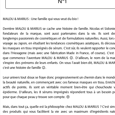
N°1
MALOU & MARIUS : Une famille qui vous veut du bio !
Derrière MALOU & MARIUS se cache une histoire de famille. Nicolas et Sidonie
fondateurs de la marque, sont aussi partenaires dans la vie. Ils sont de
longtemps passionnés de cosmétiques et de formulations naturelles. Aussi, lors
voyage au Japon, en étudiant les tendances cosmétiques asiatiques, ils décou
les masques en tissu imprégnés de sérum. C’est sûr, ils veulent rapporter le co
dans l’Hexagone (mais avec une fabrication Made in France, of course). C’est 
que commence l’aventure MALOU & MARIUS 😊. D’ailleurs, le nom de la ma
s’inspire des prénoms de leurs enfants. On vous l’avait bien dit, MALOU & MA
c’est une histoire de famille 😉.
Leur univers tout doux se fraye donc progressivement un chemin dans le mond
la beauté naturelle, en commençant avec ces fameux masques en tissu. Enrichi
actifs de pointe, ils sont un véritable moment bien-être qui chouchoute v
épiderme. D’ailleurs, les 8 sérums imprégnés répondent tous à un besoin pr
pour que chaque peau y trouve son compte. 😍
Mais, dans tout ça, quelle est la philosophie chez MALOU & MARIUS ? C’est sim
des produits qui vous facilitent la vie avec un maximum d’ingrédients natu