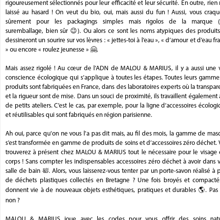
rigoureusement sélectionnés pour leur efficacité et leur sécurité. En outre, rien 
laissé au hasard ! On veut du bio, oui, mais aussi du fun ! Aussi, vous craq
sûrement pour les packagings simples mais rigolos de la marque (
suremballage, bien sûr 😉). Ou alors ce sont les noms atypiques des produits
dessineront un sourire sur vos lèvres : « jettes-toi à l’eau », « d’amour et d’eau fr
» ou encore « roulez jeunesse » 🤗.
Mais assez rigolé ! Au cœur de l’ADN de MALOU & MARIUS, il y a aussi une v
conscience écologique qui s’applique à toutes les étapes. Toutes leurs gamme
produits sont fabriquées en France, dans des laboratoires experts où la transpa
et la rigueur sont de mise. Dans un souci de proximité, ils travaillent également
de petits ateliers. C’est le cas, par exemple, pour la ligne d’accessoires écolog
et réutilisables qui sont fabriqués en région parisienne.
Ah oui, parce qu'on ne vous l'a pas dit mais, au fil des mois, la gamme de ma
s’est transformée en gamme de produits de soins et d’accessoires zéro déchet.
trouverez à présent chez MALOU & MARIUS tout le nécessaire pour le visage e
corps ! Sans compter les indispensables accessoires zéro déchet à avoir dans 
salle de bain 🛀. Alors, vous laisserez-vous tenter par un porte-savon réalisé à p
de déchets plastiques collectés en Bretagne ? Une fois broyés et compactés,
donnent vie à de nouveaux objets esthétiques, pratiques et durables 🌎. Pas 
non ?
MALOU & MARIUS joue avec les codes pour vous offrir des soins natu