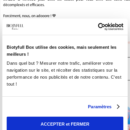
décomplexés et efficaces.
Forcément, nous, on adooore ! 💙
La Biotyfull Team
Saviez-vous que
MALOU ET MARIUS
était partenaire de
Biotyfull Box utilise des cookies, mais seulement les
BIOTYFULL Box,
la Box Beauté Bio N°1
?
meilleurs !
Dans quel but ? Mesurer notre trafic, améliorer votre
JE DÉCOUVRE LA BOX BEAUTÉ BIO
navigation sur le site, et récolter des statistiques sur la
N°1
performance de nos publicités et de notre contenu. C‘est
tout !
En ce moment :
Craquez pour vos 8 Nouvelles Box pour 9,90€ seulement !
Paramètres
ACCEPTER et FERMER