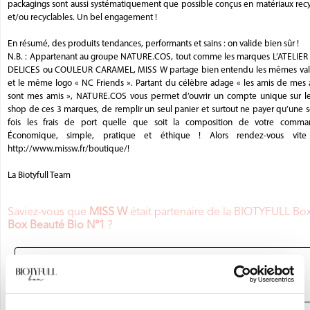
packagings sont aussi systématiquement que possible conçus en matériaux recy
et/ou recyclables. Un bel engagement !
En résumé, des produits tendances, performants et sains : on valide bien sûr !
N.B. : Appartenant au groupe NATURE.COS, tout comme les marques L’ATELIER
DELICES ou COULEUR CARAMEL, MISS W partage bien entendu les mêmes val
et le même logo « NC Friends ». Partant du célèbre adage « les amis de mes 
sont mes amis », NATURE.COS vous permet d’ouvrir un compte unique sur le
shop de ces 3 marques, de remplir un seul panier et surtout ne payer qu’une 
fois les frais de port quelle que soit la composition de votre comma
Économique, simple, pratique et éthique ! Alors rendez-vous vite
http://www.missw.fr/boutique/!
La Biotyfull Team
Saviez-vous que
MISS W
était partenaire de la BIOTYFULL Bo
Box Beauté Bio N°1
?
JE DÉCOUVRE LA BOX BEAUTÉ BIO
N°1