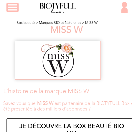
Box beauté
>
Marques BIO et Naturelles
>
MISS W
MISS W
L'histoire de la marque MISS W
Savez-vous que
MISS W
est partenaire de la BIOTYFULL Box 
été présentée à des milliers d'abonnées ?
JE DÉCOUVRE LA BOX BEAUTÉ BIO