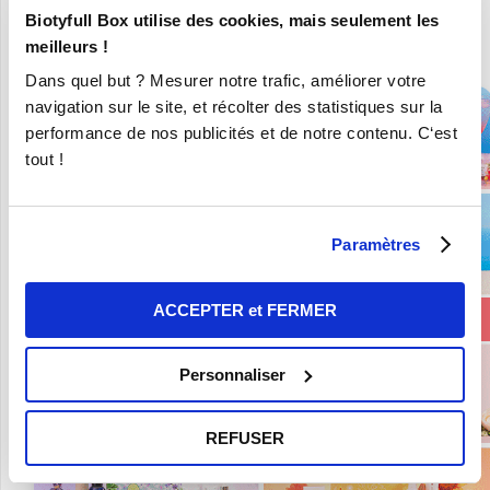
Biotyfull Box utilise des cookies, mais seulement les
En ce moment :
meilleurs !
Craquez pour vos 8 Nouvelles Box pour 9,90€ seulement !
Dans quel but ? Mesurer notre trafic, améliorer votre
navigation sur le site, et récolter des statistiques sur la
performance de nos publicités et de notre contenu. C‘est
tout !
Paramètres
ACCEPTER et FERMER
Personnaliser
REFUSER