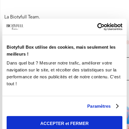
La Biotyfull Team.
Saviez-vous que
NAYANA
était partenaire de la BIOTYFULL 
Biotyfull Box utilise des cookies, mais seulement les
la Box Beauté Bio N°1
?
meilleurs !
Dans quel but ? Mesurer notre trafic, améliorer votre
JE DÉCOUVRE LA BOX BEAUTÉ BIO
navigation sur le site, et récolter des statistiques sur la
N°1
performance de nos publicités et de notre contenu. C‘est
tout !
En ce moment :
Craquez pour vos 8 Nouvelles Box pour 9,90€ seulement !
Paramètres
ACCEPTER et FERMER