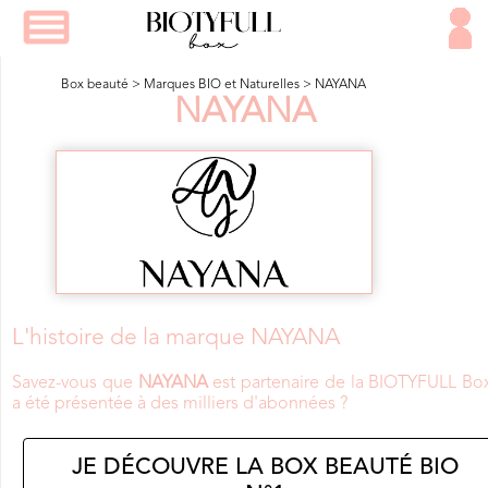
Box beauté
>
Marques BIO et Naturelles
>
NAYANA
NAYANA
L'histoire de la marque NAYANA
Savez-vous que
NAYANA
est partenaire de la BIOTYFULL Bo
a été présentée à des milliers d'abonnées ?
JE DÉCOUVRE LA BOX BEAUTÉ BIO