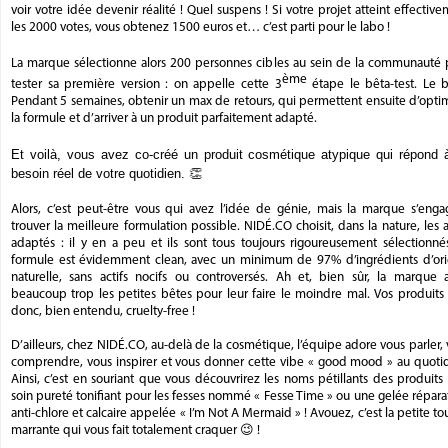
voir votre idée devenir réalité ! Quel suspens ! Si votre projet atteint effectiv
les 2000 votes, vous obtenez 1500 euros et… c’est parti pour le labo !
La marque sélectionne alors 200 personnes cibles au sein de la communauté 
ème
tester sa première version : on appelle cette 3
étape le bêta-test. Le b
Pendant 5 semaines, obtenir un max de retours, qui permettent ensuite d’opti
la formule et d’arriver à un produit parfaitement adapté.
Et voilà, vous avez co-créé un produit cosmétique atypique qui répond 
besoin réel de votre quotidien.
👏
Alors, c’est peut-être vous qui avez l’idée de génie, mais la marque s’enga
trouver la meilleure formulation possible. NIDÉ.CO choisit, dans la nature, les a
adaptés : il y en a peu et ils sont tous toujours rigoureusement sélectionné
formule est évidemment clean, avec un minimum de 97% d’ingrédients d’ori
naturelle, sans actifs nocifs ou controversés. Ah et, bien sûr, la marque 
beaucoup trop les petites bêtes pour leur faire le moindre mal. Vos produits
donc, bien entendu, cruelty-free !
D’ailleurs, chez NIDÉ.CO, au-delà de la cosmétique, l’équipe adore vous parler,
comprendre, vous inspirer et vous donner cette vibe « good mood » au quotid
Ainsi, c’est en souriant que vous découvrirez les noms pétillants des produits
soin pureté tonifiant pour les fesses nommé « Fesse Time » ou une gelée répara
anti-chlore et calcaire appelée « I’m Not A Mermaid » ! Avouez, c’est la petite t
marrante qui vous fait totalement craquer 😉 !