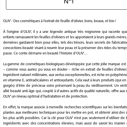
N°1
OLIV’ : Des cosmétiques à l’extrait de feuille d’olivier, bons, beaux, et bio !
À l’origine d’OLIV’, il y a une légende antique très mignonne qui raconte qu
enfants ramassaient les feuilles d’oliviers et les apportaient à leurs grands-mères
dernières gardaient bien pour elles, tels des trésors, leurs secrets de fabricati
concoctions beauté visant à nourrir leur peau et la préserver des rides du temp
passe. Ce conte démarre en beauté l’histoire d’OLIV’…
La gamme de cosmétiques biologiques développée par cette jolie marque est a
– comme vous auriez pu vous en douter – riche en extrait de feuilles d’olivier
ingrédient naturel millénaire, aux vertus exceptionnelles, est riche en polyphéno
en vitamine E, antiradicalaires et antioxydants. Cela vaut à leurs produits (qui en
gorgés) d’être de précieux soins préservant la peau du vieillissement. Un véri
allié beauté anti-âge qui, couplé à d’autres actifs de qualité naturelle, offre aux 
OLIV’ un niveau optimal d’hydratation et de protection.
En effet, la marque associe à merveille recherches scientifiques sur les bienfait
plantes aux meilleures techniques pour les mettre en pot, et obtenir ainsi des 
les plus actifs possibles. Car la clé pour OLIV’ n’est pas seulement d’utiliser de
ingrédients avec des concentrations élevées, mais aussi de savoir les manier