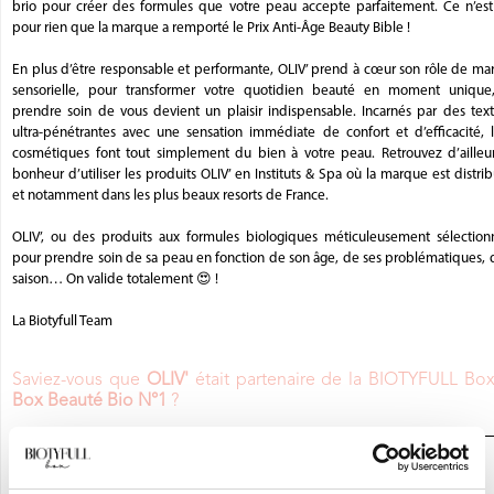
brio pour créer des formules que votre peau accepte parfaitement. Ce n’est
pour rien que la marque a remporté le Prix Anti-Âge Beauty Bible !
En plus d’être responsable et performante, OLIV’ prend à cœur son rôle de ma
sensorielle, pour transformer votre quotidien beauté en moment unique
prendre soin de vous devient un plaisir indispensable. Incarnés par des text
ultra-pénétrantes avec une sensation immédiate de confort et d’efficacité, l
cosmétiques font tout simplement du bien à votre peau. Retrouvez d’ailleur
bonheur d’utiliser les produits OLIV’ en Instituts & Spa où la marque est distri
et notamment dans les plus beaux resorts de France.
OLIV’, ou des produits aux formules biologiques méticuleusement sélection
pour prendre soin de sa peau en fonction de son âge, de ses problématiques, 
saison… On valide totalement 😍 !
La Biotyfull Team
Saviez-vous que
OLIV'
était partenaire de la BIOTYFULL Bo
Box Beauté Bio N°1
?
JE DÉCOUVRE LA BOX BEAUTÉ BIO
N°1