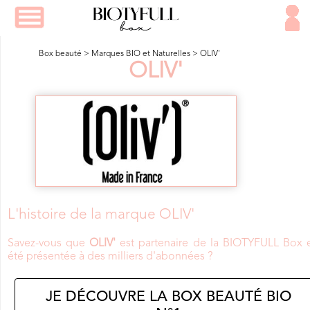
Box beauté
>
Marques BIO et Naturelles
>
OLIV'
OLIV'
L'histoire de la marque OLIV'
Savez-vous que
OLIV'
est partenaire de la BIOTYFULL Box e
été présentée à des milliers d'abonnées ?
JE DÉCOUVRE LA BOX BEAUTÉ BIO