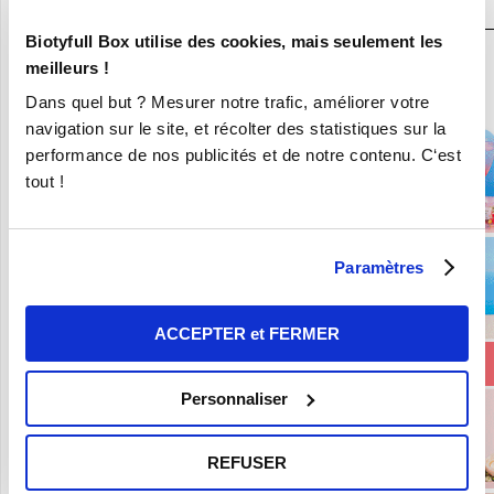
Biotyfull Box utilise des cookies, mais seulement les
En ce moment :
meilleurs !
Craquez pour vos 8 Nouvelles Box pour 9,90€ seulement !
Dans quel but ? Mesurer notre trafic, améliorer votre
navigation sur le site, et récolter des statistiques sur la
performance de nos publicités et de notre contenu. C‘est
tout !
Paramètres
ACCEPTER et FERMER
Personnaliser
REFUSER