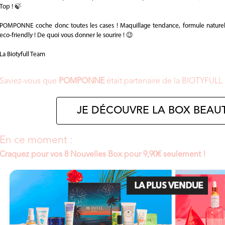
Top ! 🍃
POMPONNE coche donc toutes les cases ! Maquillage tendance, formule naturell
eco-friendly ! De quoi vous donner le sourire ! 😉
La Biotyfull Team
Saviez-vous que
POMPONNE
était partenaire de la BIOTYFULL
JE DÉCOUVRE LA BOX BEAUT
En ce moment :
Craquez pour vos 8 Nouvelles Box pour 9,90€ seulement !