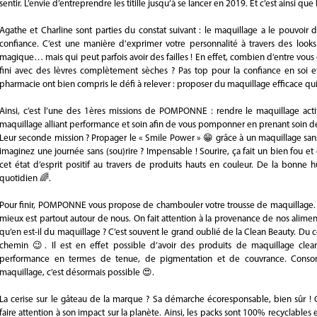
sentir. L’envie d’entreprendre les titille jusqu’à se lancer en 2019. Et c’est ains
Agathe et Charline sont parties du constat suivant : le maquillage a le pouvoir d
confiance. C’est une manière d'exprimer votre personnalité à travers des looks 
magique… mais qui peut parfois avoir des failles ! En effet, combien d’entre vous 
fini avec des lèvres complètement sèches ? Pas top pour la confiance en soi et
pharmacie ont bien compris le défi à relever : proposer du maquillage efficace qui 
Ainsi, c’est l’une des 1ères missions de POMPONNE : rendre le maquillage ac
maquillage alliant performance et soin afin de vous pomponner en prenant soin d
Leur seconde mission ? Propager le « Smile Power » 😁 grâce à un maquillage san
imaginez une journée sans (sou)rire ? Impensable ! Sourire, ça fait un bien fou e
cet état d’esprit positif au travers de produits hauts en couleur. De la bon
quotidien 🌈.
Pour finir, POMPONNE vous propose de chambouler votre trousse de maquillage. En 
mieux est partout autour de nous. On fait attention à la provenance de nos alimen
qu’en est-il du maquillage ? C’est souvent le grand oublié de la Clean Beauty.
chemin 😉. Il est en effet possible d’avoir des produits de maquillage clea
performance en termes de tenue, de pigmentation et de couvrance. Conso
maquillage, c’est désormais possible 😍.
La cerise sur le gâteau de la marque ? Sa démarche écoresponsable, bien sûr ! 
faire attention à son impact sur la planète. Ainsi, les packs sont 100% recyclables e