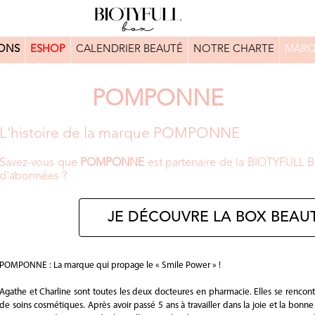
ONS
ESHOP
CALENDRIER BEAUTÉ
NOTRE CHARTE
MARQ
POMPONNE
L'histoire de la marque POMPONNE
Savez-vous que
POMPONNE
est partenaire de la BIOTYFULL Bo
d'abonnées ?
JE DÉCOUVRE LA BOX BEAUT
POMPONNE : La marque qui propage le « Smile Power » !
Agathe et Charline sont toutes les deux docteures en pharmacie. Elles se rencont
de soins cosmétiques. Après avoir passé 5 ans à travailler dans la joie et la bonn