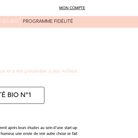
MON COMPTE
UES BIO
PROGRAMME FIDÉLITÉ
FAQ
CONSEILS BEAUTÉ
x et a été présentée à des milliers
É BIO N°1
rent après leurs études au sein d’une start-up
e humeur, une envie de voir autre chose se fait