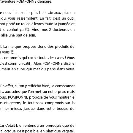
i que l’aventure POMPONNE démarre.
e nous faire sentir plus belles.beaux, plus en
qui vous ressemblent. En fait, c’est un outil
ont porté un rouge à lèvres toute la journée et
 le confort ça 🤔. Ainsi, nos 2 docteures en
allie une part de soin.
tif. La marque propose donc des produits de
e vous 😊.
s compromis qui coche toutes les cases ! Vous
t c'est communicatif ! Alors POMPONNE distille
ne humeur en tube qui met du peps dans votre
effet, si l’on y réfléchit bien, le consommer
ts, aux soins que l’on met sur notre peau mais
 Du coup, POMPONNE propose de vous montrer le
ns et greens, le tout sans compromis sur la
mmer mieux, jusque dans votre trousse de
Car c’était bien entendu un prérequis que de
t, lorsque c’est possible, en plastique végétal.