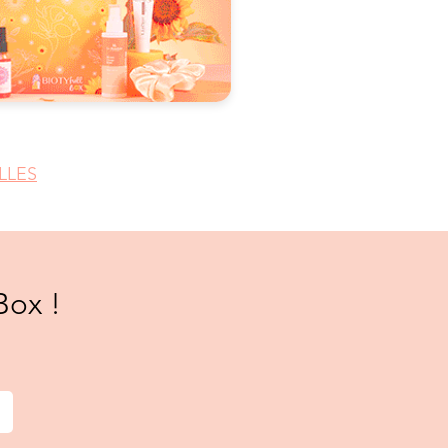
LLES
Box !