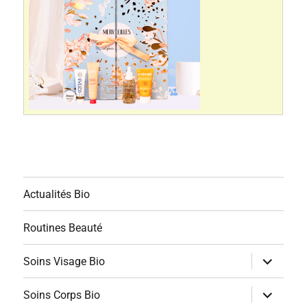
Actualités Bio
Routines Beauté
ouvrir
Soins Visage Bio
le
sous-
menu
ouvrir
Soins Corps Bio
le