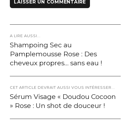
Navigation
A LIRE AUSSI...
Shampoing Sec au
Previous
de
Pamplemousse Rose : Des
post:
l’article
cheveux propres… sans eau !
CET ARTICLE DEVRAIT AUSSI VOUS INTÉRESSER...
Sérum Visage « Doudou Cocoon
Next
» Rose : Un shot de douceur !
post: