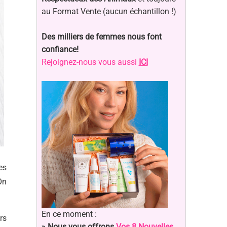
au Format Vente (aucun échantillon !)
Des milliers de femmes nous font
confiance!
Rejoignez-nous vous aussi
ICI
es
On
En ce moment :
rs
» Nous vous offrons
Vos 8 Nouvelles