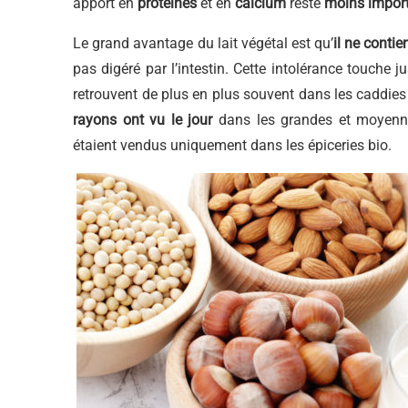
apport en
protéines
et en
calcium
reste
moins impor
Le grand avantage du lait végétal est qu’
il ne contie
pas digéré par l’intestin. Cette intolérance touche 
retrouvent de plus en plus souvent dans les cad
rayons ont vu le jour
dans les grandes et moyennes
étaient vendus uniquement dans les épiceries bio.