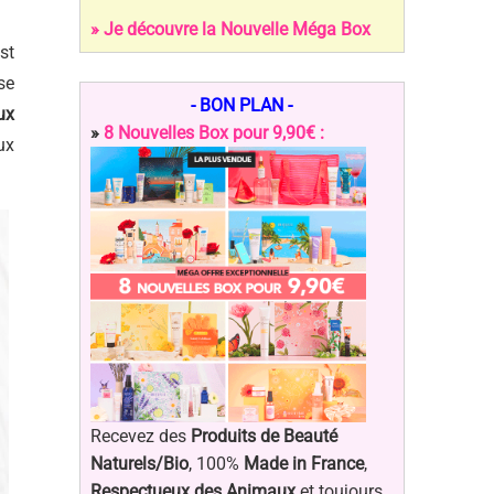
» Je découvre la Nouvelle Méga Box
st
se
- BON PLAN -
ux
»
8 Nouvelles Box pour 9,90€ :
ux
Recevez des
Produits de Beauté
Naturels/Bio
, 100%
Made in France
,
Respectueux des Animaux
et toujours