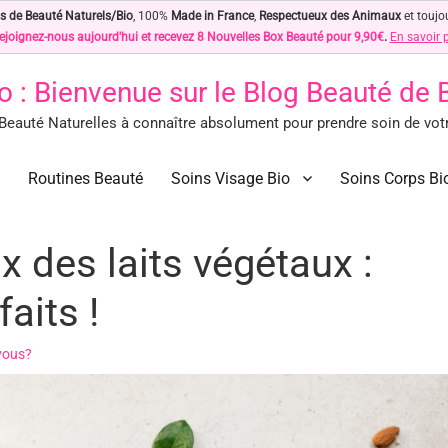
s de Beauté Naturels/Bio
, 100%
Made in France
,
Respectueux des Animaux
et toujo
ejoignez-nous aujourd'hui et recevez 8 Nouvelles Box Beauté pour 9,90€
.
En savoir 
o
: Bienvenue sur le Blog Beauté de
eauté Naturelles à connaître absolument pour prendre soin de votre
des Astuces Beauté Naturelles !
ls à connaître absolument pour prendre soin de votre peau… Naturellement !
Routines Beauté
Soins Visage Bio
Soins Corps Bi
 des laits végétaux :
aits !
vous?