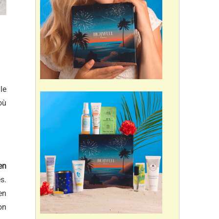
le
où
en
s.
en
on