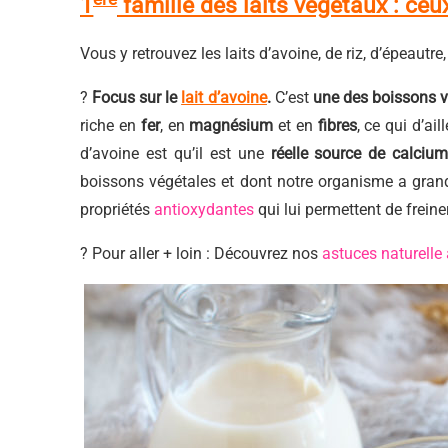
1
famille des laits végétaux : ce
Vous y retrouvez les laits d’avoine, de riz, d’épeautre
?
Focus sur le
lait d’avoine
.
C’est
une des boissons vé
riche en
fer
, en
magnésium
et en
fibres
, ce qui d’ail
d’avoine est qu’il est une
réelle source de calciu
boissons végétales et dont notre organisme a grande
propriétés
antioxydantes
qui lui permettent de freiner
? Pour aller + loin : Découvrez nos
astuces naturelle