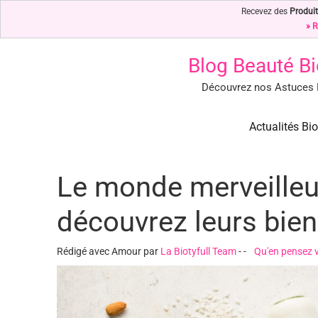
Recevez des
Produit
» R
Blog Beauté Bi
Découvrez nos Astuces B
Blog Beauté Bio : Notre Top 
Blog Beauté Bio : Découvrez nos Secrets de Beauté Bio & Nature
Actualités Bio
Le monde merveilleux
découvrez leurs bienf
Rédigé avec Amour par
La Biotyfull Team
-
-
Qu'en pensez 