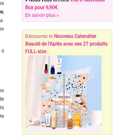
es
Box pour 9,90€
.
es
,
En savoir plus »
a.
in
Découvrez le
Nouveau Calendrier
Beauté de l'Après avec ses 27 produits
, il
FULL-size
:
es
de
ts
te