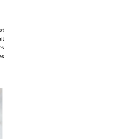
est
it
es
es