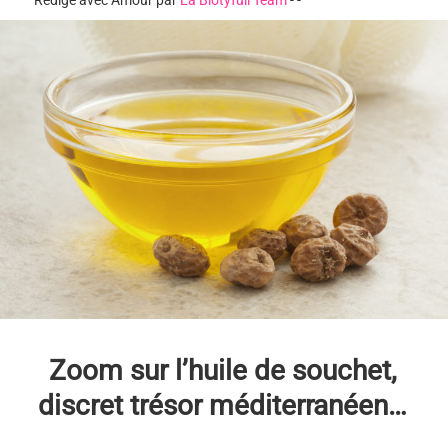
Rédigé avec Amour par
La Biotyfull Team
-
-
Zoom sur l’huile de souchet,
discret trésor méditerranéen…