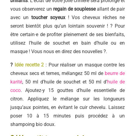
brillants
. L’éclat de votre jolie crinière sera prolongé et
vous observerez un
regain de souplesse
allant de pair
avec un
toucher soyeux
! Vos cheveux rêches ne
seront bientôt plus qu’un lointain souvenir ! ? Pour
être certain·e de profiter pleinement de ses bienfaits,
utilisez l’huile de souchet en bain d’huile ou en
masque ! Vous nous en direz des nouvelles ?.
?
Idée recette 2
: Pour réaliser un masque contre les
cheveux secs et ternes, mélangez 50 ml de
beurre de
karité
, 50 ml d’huile de souchet et 50 ml d’
huile de
coco
. Ajoutez-y 15 gouttes d’huile essentielle de
citron. Appliquez le mélange sur les longueurs
jusqu’aux pointes, en évitant le cuir chevelu. Laissez
poser 10 à 15 minutes puis procédez à un
shampoing bio doux.