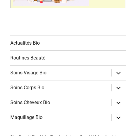
Actualités Bio
Routines Beauté
ouvrir
Soins Visage Bio
le
sous-
menu
ouvrir
Soins Corps Bio
le
sous-
menu
ouvrir
Soins Cheveux Bio
le
sous-
menu
ouvrir
Maquillage Bio
le
sous-
menu