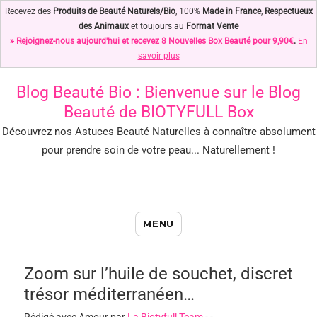
Recevez des
Produits de Beauté Naturels/Bio
, 100%
Made in France
,
Respectueux
des Animaux
et toujours au
Format Vente
» Rejoignez-nous aujourd'hui et recevez 8 Nouvelles Box Beauté pour 9,90€
.
En
savoir plus
Blog Beauté Bio
: Bienvenue sur le Blog
Beauté de BIOTYFULL Box
Découvrez nos Astuces Beauté Naturelles à connaître absolument
pour prendre soin de votre peau... Naturellement !
Blog Beauté Bio : Notre Top des
MENU
Astuces Beauté Naturelles !
Zoom sur l’huile de souchet, discret
trésor méditerranéen…