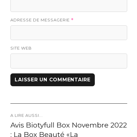
ADRESSE DE MESSAGERIE
*
SITE WEB
Navigation
A LIRE AUSSI...
Avis Biotyfull Box Novembre 2022
Previous
de
: La Box Beauté «La
post: